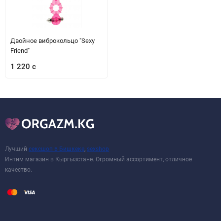
Двойное виброкольцо "Sexy
Friend"
1 220 с
Лучший
сексшоп в Бишкеке
,
sexshop
Интим магазин в Кыргызстане. Огромный ассортимент, отличное
качество.