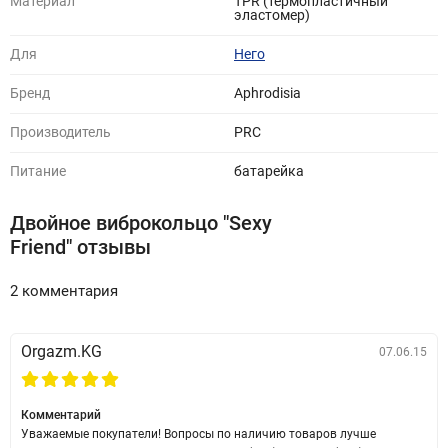
Материал
TPR (термопластичный
батарейки для вибропули включены в комплект поставки. Не
эластомер)
является водонепроницаемым.
Для
Него
Бренд
Aphrodisia
Производитель
PRC
Питание
батарейка
Двойное виброкольцо "Sexy
Friend" отзывы
2 комментария
Orgazm.KG
07.06.15
Комментарий
Уважаемые покупатели! Вопросы по наличию товаров лучше