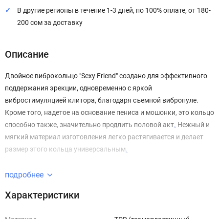
В другие регионы в течение 1-3 дней, по 100% оплате, от 180-
200 сом за доставку
Описание
Двойное виброкольцо "Sexy Friend" создано для эффективного
поддержания эрекции, одновременно с яркой
вибростимуляцией клитора, благодаря съемной вибропуле.
Кроме того, надетое на основание пениса и мошонки, это кольцо
способно также, значительно продлить половой акт
.
Нежный и
мягкий материал изготовления легко растягивается и делает
размер этого кольца универсальным
.
Кольцо выполнено из безопасного материала, который не
подробнее
обладает запахом, не содержит фталатов и быстро принимает
Характеристики
температуру тела. Переключение режимов вибрации
управляется при помощи всего лишь одной кнопки. Мини-