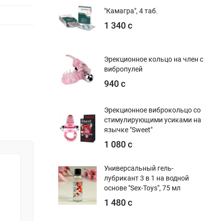
"Камагра", 4 таб.
1 340 с
Эрекционное кольцо на член с
вибропулей
940 с
Эрекционное виброкольцо со
стимулирующими усиками на
язычке "Sweet"
1 080 с
Универсальный гель-
лубрикант 3 в 1 на водной
основе "Sex-Toys", 75 мл
1 480 с