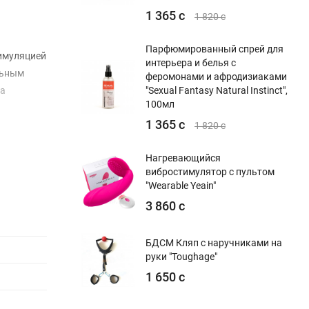
1 365 с
1 820 с
Парфюмированный спрей для
тимуляцией
интерьера и белья с
льным
феромонами и афродизиаками
ла
"Sexual Fantasy Natural Instinct",
100мл
1 365 с
1 820 с
Нагревающийся
вибростимулятор с пультом
"Wearable Yeain"
3 860 с
БДСМ Кляп с наручниками на
руки "Toughage"
1 650 с