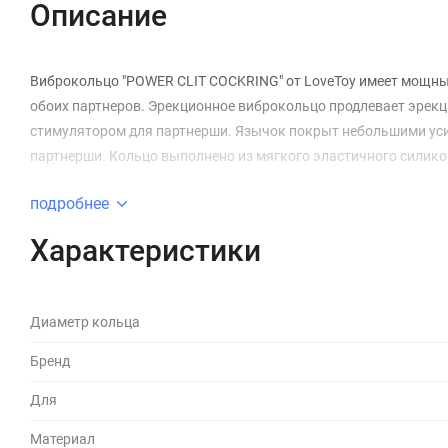
Описание
Виброкольцо "POWER CLIT COCKRING" от LoveToy имеет мощный
обоих партнеров. Эрекционное виброкольцо продлевает эре
стимулятором для партнерши. Язычок покрыт небольшими уси
партнерши. Кольцо выполнено из мягкого эластичного силико
подробнее
Характеристики
Диаметр кольца
Бренд
Для
Материал