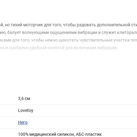
, но тихий моторчик для того, чтобы радовать дополнительной с
кцию, балует волнующими ощущениями вибрации и служит клитора
ками для того, чтобы нежно щекотать чувствительные участки те
на и снабжено удобной кнопкой для включения вибрации.
3,6 см
Lovetoy
Него
100% медицинский силикон, АБС-пластик