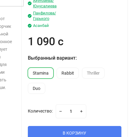
Ахунбаева/
Юнусалиева
Панфилова/
 от
Горького
Асанбай
орчик
ьной
1 090 с
ионное
лует
и
Выбранный вариант:
для
ми
Stamina
Rabbit
Thriller
ать
рши.
Duo
Количество:
В КОРЗИНУ