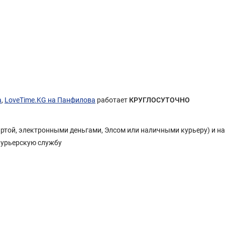
а
,
LoveTime.KG на Панфилова
работает
КРУГЛОСУТОЧНО
Картой, электронными деньгами, Элсом или наличными курьеру) и н
курьерскую службу