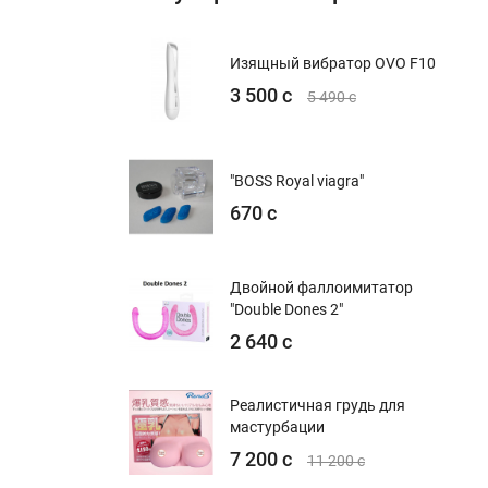
Изящный вибратор OVO F10
3 500 с
5 490 с
"BOSS Royal viagra"
670 с
Двойной фаллоимитатор
"Double Dones 2"
2 640 с
Реалистичная грудь для
мастурбации
7 200 с
11 200 с