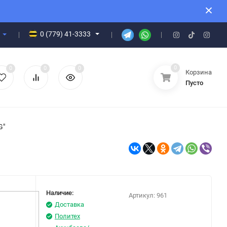
0 (779) 41-3333
0
0
0
0
Корзина
Пусто
G"
Наличие:
Артикул:
961
Доставка
Политех