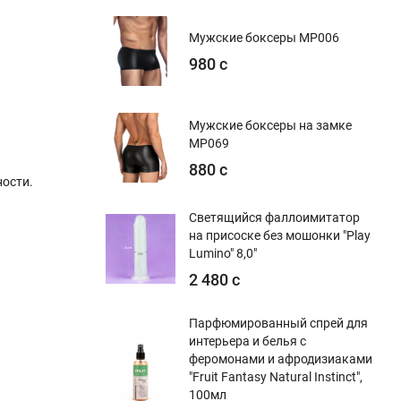
Мужские боксеры MP006
980 с
Мужские боксеры на замке
MP069
880 с
ости.
Светящийся фаллоимитатор
на присоске без мошонки "Play
Lumino" 8,0"
2 480 с
Парфюмированный спрей для
интерьера и белья с
феромонами и афродизиаками
"Fruit Fantasy Natural Instinct",
100мл