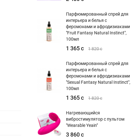
Парфюмированный спрей для
интерьера и белья с
феромонами и афродизиаками
"Fruit Fantasy Natural Instinct",
100мл
1 365 с
1 820 с
Парфюмированный спрей для
интерьера и белья с
феромонами и афродизиаками
"Sexual Fantasy Natural Instinct",
100мл
1 365 с
1 820 с
Нагревающийся
вибростимулятор с пультом
"Wearable Yeain"
3 860 с