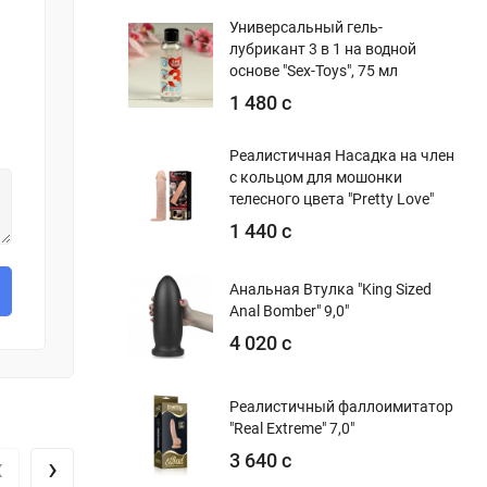
Универсальный гель-
лубрикант 3 в 1 на водной
основе "Sex-Toys", 75 мл
1 480 с
Реалистичная Насадка на член
с кольцом для мошонки
телесного цвета "Pretty Love"
1 440 с
Анальная Втулка "King Sized
Anal Bomber" 9,0"
4 020 с
Реалистичный фаллоимитатор
"Real Extreme" 7,0"
‹
›
3 640 с