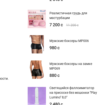
Реалистичная грудь для
мастурбации
7 200 с
11 200 с
Мужские боксеры MP006
980 с
Мужские боксеры на замке
MP069
880 с
ости.
Светящийся фаллоимитатор
на присоске без мошонки "Play
Lumino" 8,0"
2 480 с