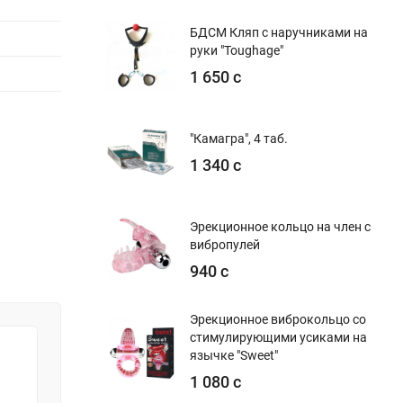
БДСМ Кляп с наручниками на
руки "Toughage"
1 650 с
"Камагра", 4 таб.
1 340 с
Эрекционное кольцо на член с
вибропулей
940 с
Эрекционное виброкольцо со
стимулирующими усиками на
язычке "Sweet"
1 080 с