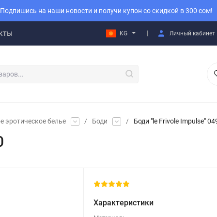
Подпишись на наши новости и получи купон со скидкой в 300 сом!
кты
KG
Личный кабинет
е эротическое белье
/
Боди
/
Боди "le Frivole Impulse" 0
0
Характеристики