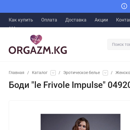
Как купить
Оплата
Доставка
Акции
Конта
Главная
/
Каталог
/
Эротическое белье
/
Женско
Боди "le Frivole Impulse" 0492