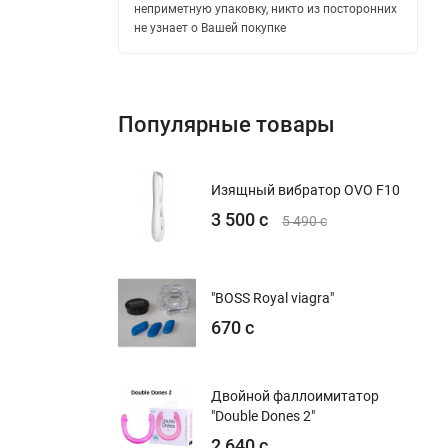
неприметную упаковку, никто из посторонних
не узнает о Вашей покупке
Популярные товары
Изящный вибратор OVO F10
3 500 с
5 490 с
"BOSS Royal viagra"
670 с
Двойной фаллоимитатор
"Double Dones 2"
2 640 с