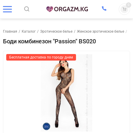
0
Главная
/
Каталог
/
Эротическое белье
/
Женское эротическое белье
/
Бо
Боди комбинезон "Passion" BS020
Бесплатная доставка по городу днем