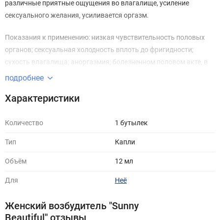
различные приятные ощущения во влагалище, усиление
сексуального желания, усиливается оргазм.
Показания к применению: низкая чувствительность половых
органов; сексуальная холодность вплоть до фригидности;
сухость влагалища; аноргазмия; болезненном половом акте, в
том числе, психологического генеза.
подробнее
Способ применения: внутрь за 10 минут до полового контакта
Характеристики
выпить 1 флакон (отдельно или смешав с каким-либо
напитком).
Количество
1 бутылек
Тип
Капли
Побочные действия: без побочных действий.
Объём
12 мл
Для
Неё
Женский возбудитель "Sunny
Beautiful" отзывы