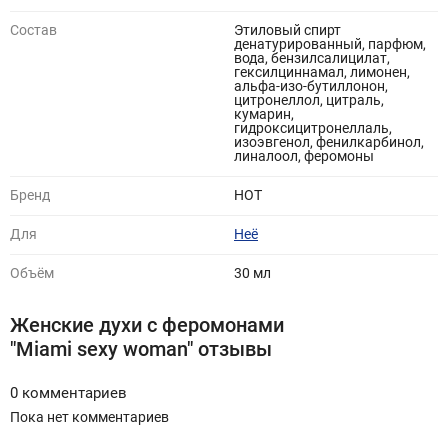
Состав
Этиловый спирт
денатурированный, парфюм,
вода, бензилсалицилат,
гексилциннамал, лимонен,
альфа-изо-бутиллонон,
цитронеллол, цитраль,
кумарин,
гидроксицитронеллаль,
изоэвгенол, фенилкарбинол,
линалоол, феромоны
Бренд
HOT
Для
Неё
Объём
30 мл
Женские духи с феромонами
"Miami sexy woman" отзывы
0 комментариев
Пока нет комментариев