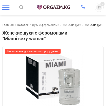
0
Главная
/
Каталог
/
Духи с феромонами
/
Женские духи
/
Женские духи с
Женские духи с феромонами
"Miami sexy woman"
Бесплатная доставка по городу днем