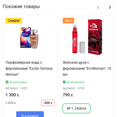
‹
›
Похожие товары
Скидка!
Хит!
Парфюмерная вода с
Женские духи с
феромонами "Exotic fantasy
феромонами "EroWoman", 10
Woman"
мл.
В наличии
В наличии
Артикул:
1423
Артикул:
1318
1 300 с
790 с
1 820 с
-520 с
№ 1 J'Adore
В корзину