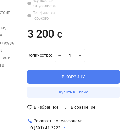
Ахунбаева/
Юнусалиева
стоит
Панфилова/
Горького
ки,
3 200 с
я
 груди,
па
Количество:
ние и
 в
В КОРЗИНУ
Купить в 1 клик
В избранное
В сравнение
Заказать по телефонам:
0 (501) 41-2222