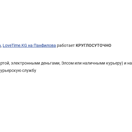
а
,
LoveTime.KG на Панфилова
работает
КРУГЛОСУТОЧНО
Картой, электронными деньгами, Элсом или наличными курьеру) и н
курьерскую службу