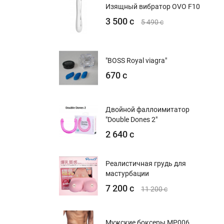
Изящный вибратор OVO F10
3 500 с
5 490 с
"BOSS Royal viagra"
670 с
Двойной фаллоимитатор
"Double Dones 2"
2 640 с
Реалистичная грудь для
мастурбации
7 200 с
11 200 с
Мужские боксеры MP006