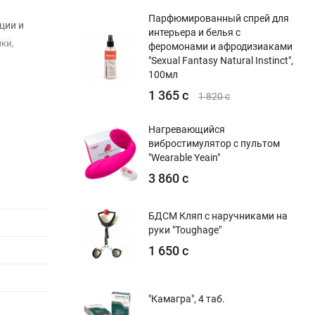
Парфюмированный спрей для
ции и
интерьера и белья с
чки
,
феромонами и афродизиаками
"Sexual Fantasy Natural Instinct",
100мл
1 365 с
1 820 с
Нагревающийся
вибростимулятор с пультом
"Wearable Yeain"
3 860 с
БДСМ Кляп с наручниками на
руки "Toughage"
1 650 с
"Камагра", 4 таб.