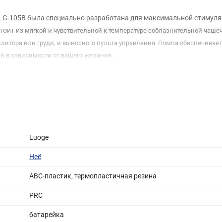
LG-105B была специально разработана для максимальной стимуля
тоит из
мягкой и ч
увствительной к
температуре
соблазнительной
чаше
литора или груди, и выносного пульта управления. Помпа обеспечивает
 в зависимости от вашего желания.
Luoge
Неё
ABC-пластик, термопластичная резина
PRC
батарейка