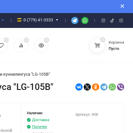
0 (779) 41-3333
0
0
0
0
Корзина
Пусто
 куннилингуса "LG-105B"
са "LG-105B"
Наличие:
Артикул:
858
я
Доставка
Политех
альной