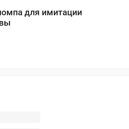
помпа для имитации
ывы