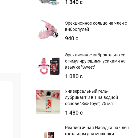
1 340 с
Эрекционное кольцо на член с
вибропулей
940 с
Эрекционное виброкольцо со
стимулирующими усиками на
язычке "Sweet"
1 080 с
Универсальный гель-
лубрикант 3 в 1 на водной
основе "Sex-Toys", 75 мл
1 480 с
Реалистичная Насадка на член
с кольцом для мошонки