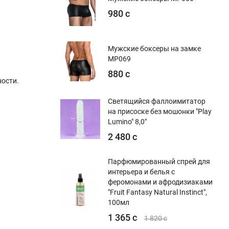
980 с
Мужские боксеры на замке
MP069
880 с
ости.
Светящийся фаллоимитатор
на присоске без мошонки "Play
Lumino" 8,0"
2 480 с
Парфюмированный спрей для
интерьера и белья с
феромонами и афродизиаками
"Fruit Fantasy Natural Instinct",
100мл
1 365 с
1 820 с