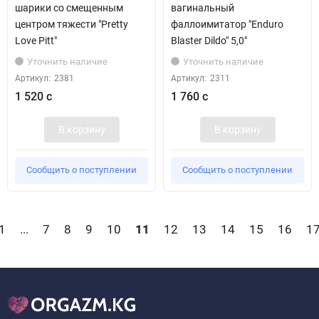
шарики со смещенным
вагинальный
центром тяжести "Pretty
фаллоимитатор "Enduro
Love Pitt"
Blaster Dildo" 5,0"
Уточнить наличие
Уточнить наличие
Артикул:
2381
Артикул:
2311
1 520 с
1 760 с
В корзину
В корзину
Сообщить о поступлении
Сообщить о поступлении
1
...
7
8
9
10
11
12
13
14
15
16
1