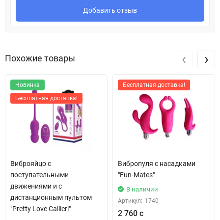
Добавить отзыв
‹
›
Похожие товары
Новинка
Бесплатная доставка!
Бесплатная доставка!
Виброяйцо с
Вибропуля с насадками
поступательными
"Fun-Mates"
движениями и с
В наличии
дистанционным пультом
Артикул:
1740
"Pretty Love Callieri"
2 760 с