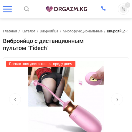
0
Главная
/
Каталог
/
Виброяйца
/
Многофункциональные
/
Виброяйцо с д
Виброяйцо с дистанционным
пультом "Fidech"
Бесплатная доставка по городу днем
‹
›