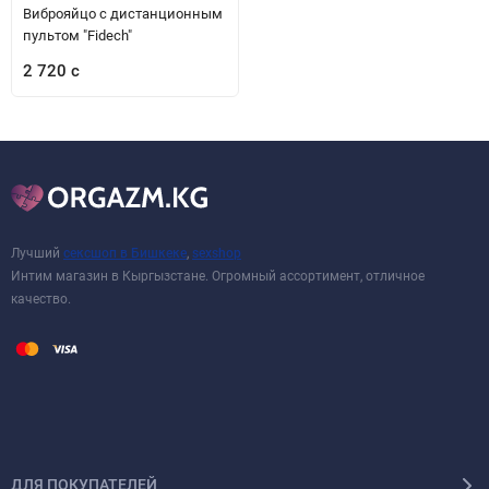
Виброяйцо с дистанционным
пультом "Fidech"
2 720 с
Лучший
сексшоп в Бишкеке
,
sexshop
Интим магазин в Кыргызстане. Огромный ассортимент, отличное
качество.
ДЛЯ ПОКУПАТЕЛЕЙ