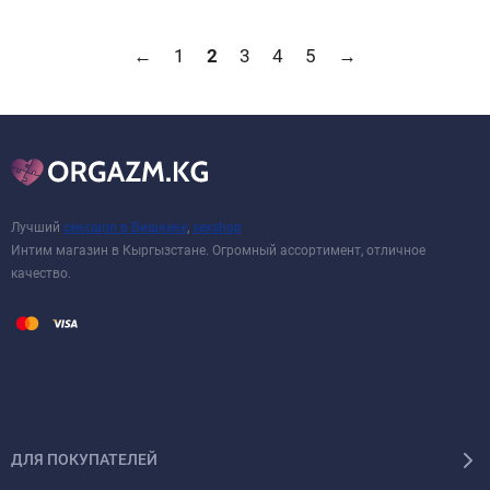
←
1
2
3
4
5
→
Лучший
сексшоп в Бишкеке
,
sexshop
Интим магазин в Кыргызстане. Огромный ассортимент, отличное
качество.
ДЛЯ ПОКУПАТЕЛЕЙ