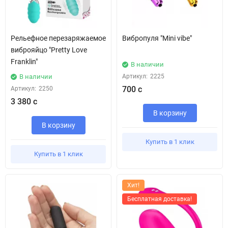
Рельефное перезаряжаемое
Вибропуля "Mini vibe"
виброяйцо "Pretty Love
Franklin"
В наличии
В наличии
Артикул:
2225
700 с
Артикул:
2250
3 380 с
В корзину
В корзину
Купить в 1 клик
Купить в 1 клик
Хит!
Бесплатная доставка!