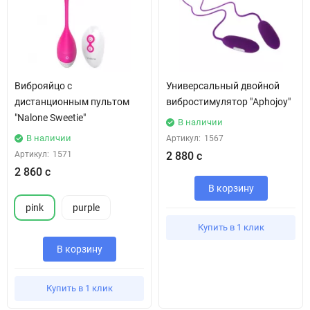
Виброяйцо с
Универсальный двойной
дистанционным пультом
вибростимулятор "Aphojoy"
"Nalone Sweetie"
В наличии
В наличии
Артикул:
1567
Артикул:
1571
2 880 с
2 860 с
В корзину
pink
purple
Купить в 1 клик
В корзину
Купить в 1 клик