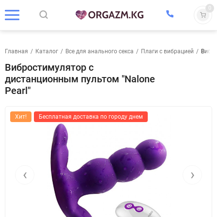
0
Главная
/
Каталог
/
Все для анального секса
/
Плаги с вибрацией
/
Вибро
Вибростимулятор с
дистанционным пультом "Nalone
Pearl"
Хит!
Бесплатная доставка по городу днем
‹
›