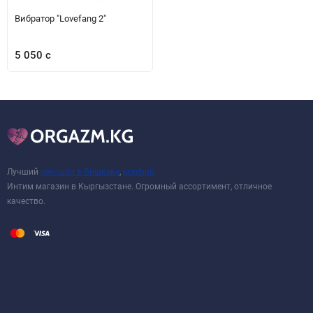
Вибратор "Lovefang 2"
5 050 с
Лучший
сексшоп в Бишкеке
,
sexshop
Интим магазин в Кыргызстане. Огромный ассортимент, отличное
качество.