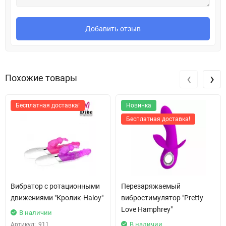
Добавить отзыв
‹
›
Похожие товары
Бесплатная доставка!
Новинка
Бесплатная доставка!
Вибратор с ротационными
Перезаряжаемый
движениями "Кролик-Haloy"
вибростимулятор "Pretty
Love Hamphrey"
В наличии
В наличии
Артикул:
911