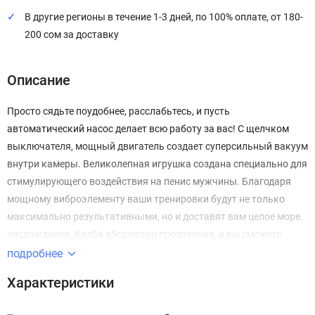
В другие регионы в течение 1-3 дней, по 100% оплате, от 180-
200 сом за доставку
Описание
Просто сядьте поудобнее, расслабьтесь, и пусть
автоматический насос делает всю работу за вас! С щелчком
выключателя, мощный двигатель создает суперсильный вакуум
внутри камеры. Великолепная игрушка создана специально для
стимулирующего воздействия на пенис мужчины. Благодаря
мощному виброэлементу ваши тренировки будут не только
максимально результативными, но и доставят вам целое море
наслаждения. Колба абсолютно прозрачная, и вы сможете
наблюдать как ваше достоинство крепчает и увеличивается в
подробнее
размерах все больше и больше с каждым мгновением. На
Характеристики
передней части находится градация для измерения роста, а
увеличительная часть позволяет более четко видеть