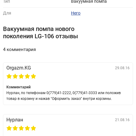
Тип
Вакуумная помпа
изменения.
Для
Него
Инструкция к вакуумной помпе.
Вакуумная помпа нового
Вне зависимости от назначения и зоны применения вакуумные
поколения LG-106 отзывы
помпы имеют общие гигиенические рекомендации:
4 комментария
- перед использованием и после него изделие необходимо
промыть теплой водой с мылом:
Orgazm.KG
29.08.16
- запрещено воздействовать на помпу кипятком или кипятить;
- при передаче вакуумной помпы для использования другому
Комментарий
Нурлан, по телефонам 0(779)41-2222, 0(779)41-3333 или положив
лицу необходимо обработать изделие антисептическим
товар в корзину и нажав "Оформить заказ" внутри корзины.
веществом;
- помните о хрупкости помпы, не бросайте и не ударяйте изделие;
Нурлан
21.08.16
- хранить при температуре не выше 35 градусов в сухом,