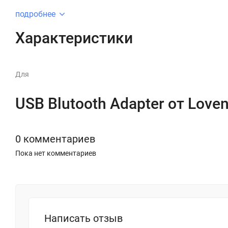
подробнее
Примечание: игрушки от Lovense не могут быть подключены 
Характеристики
Для
USB Blutooth Adapter от Lov
0 комментариев
Пока нет комментариев
Написать отзыв