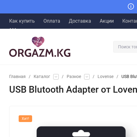
Как купить
Оплата
Доставка
Акции
Конта
Главная
/
Каталог
/
Разное
/
Lovense
/
USB Blu
USB Blutooth Adapter от Love
Хит!