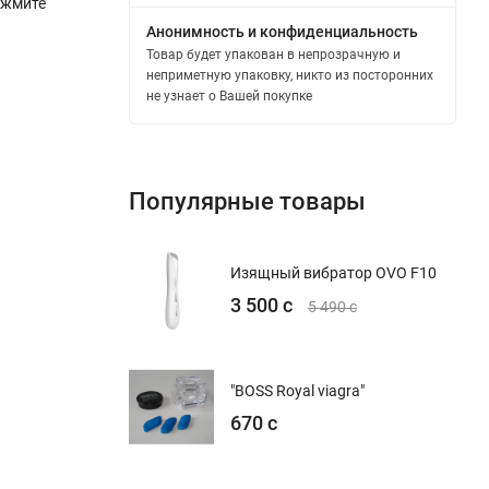
ажмите
Анонимность и конфиденциальность
Товар будет упакован в непрозрачную и
неприметную упаковку, никто из посторонних
не узнает о Вашей покупке
Популярные товары
Изящный вибратор OVO F10
3 500 с
5 490 с
"BOSS Royal viagra"
670 с