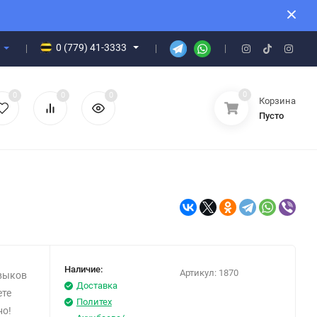
0 (779) 41-3333
0
0
0
0
Корзина
Пусто
Наличие:
Артикул:
1870
авыков
Доставка
ете
Политех
но!