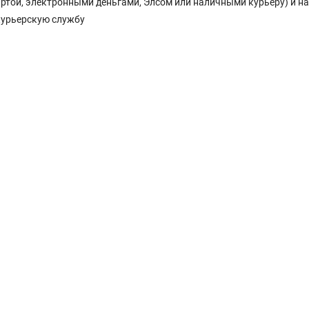
Картой, электронными деньгами, Элсом или наличными курьеру) и н
курьерскую службу