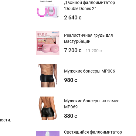
Двойной фаллоимитатор
"Double Dones 2"
2 640 с
Реалистичная грудь для
мастурбации
7 200 с
11 200 с
Мужские боксеры MP006
980 с
Мужские боксеры на замке
MP069
880 с
ости.
Светящийся фаллоимитатор