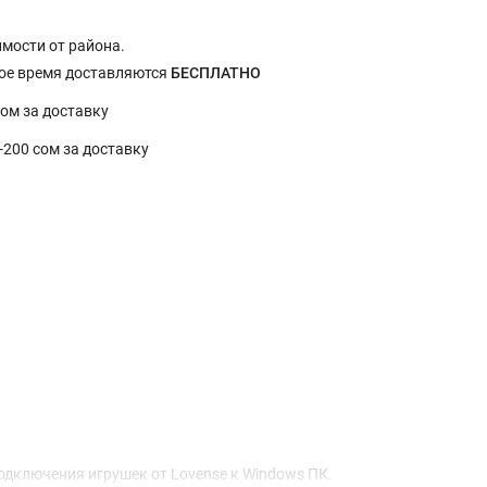
имости от района.
ное время доставляются
БЕСПЛАТНО
сом за доставку
0-200 сом за доставку
подключения игрушек от Lovense к Windows ПК.