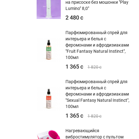
на присоске без мошонки "Play
Lumino" 8,0"
2 480 с
Парфюмированный спрей для
интерьера и белья с
феромонами и афродизиаками
"Fruit Fantasy Natural Instinct",
100мл
1 365 с
1 820 с
Парфюмированный спрей для
интерьера и белья с
феромонами и афродизиаками
"Sexual Fantasy Natural Instinct",
100мл
1 365 с
1 820 с
Нагревающийся
вибростимулятор с пультом