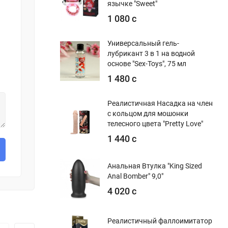
язычке "Sweet"
1 080 с
Универсальный гель-
лубрикант 3 в 1 на водной
основе "Sex-Toys", 75 мл
1 480 с
Реалистичная Насадка на член
с кольцом для мошонки
телесного цвета "Pretty Love"
1 440 с
Анальная Втулка "King Sized
Anal Bomber" 9,0"
4 020 с
Реалистичный фаллоимитатор