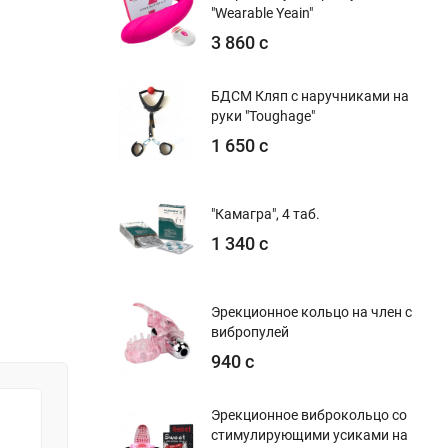
"Wearable Yeain"
3 860 с
БДСМ Кляп с наручниками на
руки "Toughage"
1 650 с
"Камагра", 4 таб.
1 340 с
Эрекционное кольцо на член с
вибропулей
940 с
Эрекционное виброкольцо со
стимулирующими усиками на