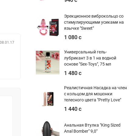
Эрекционное виброкольцо со
стимулирующими усиками на
язычке "Sweet"
1 080 с
08.01.17
Универсальный гель-
лубрикант 3 в 1 на водной
основе "Sex-Toys", 75 мл
1 480 с
Реалистичная Насадка на член
с кольцом для мошонки
телесного цвета "Pretty Love"
1 440 с
Анальная Втулка "King Sized
Anal Bomber" 9,0"