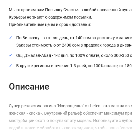
Мы отправим вам Посылку Счастья в любой населенный пункт
Курьеры не знают о содержимом посылки.
Приблизительные цены и сроки доставки:
По Бишкеку - в тот же день, от 140 сом за доставку в завис
Заказы стоимостью от 2400 сом в пределах города в днев
Ош, Джалал-Абад - 1-2 дня, по 100% оплате, около 300-350 
В другие регионы в течение 1-3 дней, по 100% оплате, от 18
Описание
Супер реалистик вагина "Извращенка" от Leten - эта вагина и
женская «киска». Внутренний рельеф обеспечит максимум пр
мастурбации охотно покупают эту модель. Используйте с луб
водой и можете обработать хлогексидином, чтобы ваша "киск