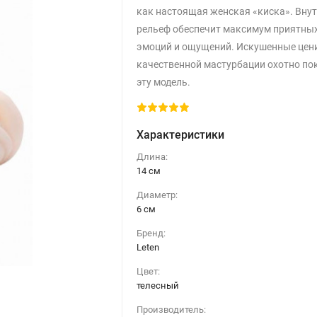
как настоящая женская «киска». Вну
рельеф обеспечит максимум приятны
эмоций и ощущений. Искушенные цен
качественной мастурбации охотно по
эту модель.
Характеристики
Длина:
14 см
Диаметр:
6 см
Бренд:
Leten
Цвет:
телесный
Производитель: