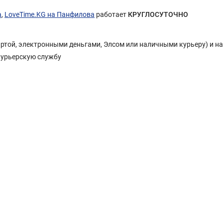
а
,
LoveTime.KG на Панфилова
работает
КРУГЛОСУТОЧНО
Картой, электронными деньгами, Элсом или наличными курьеру) и н
курьерскую службу