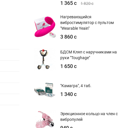
1 365 с
1 820 с
Нагревающийся
вибростимулятор с пультом
"Wearable Yeain"
3 860 с
БДСМ Кляп с наручниками на
руки "Toughage"
1 650 с
"Камагра", 4 таб.
1 340 с
Эрекционное кольцо на член с
вибропулей
940 с