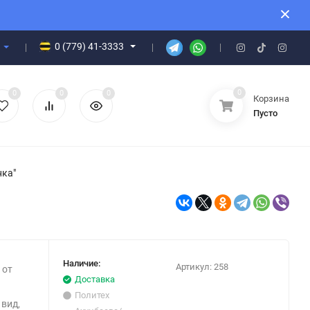
0 (779) 41-3333
0
0
0
0
Корзина
Пусто
нка"
Наличие:
Артикул:
258
 от
Доставка
Политех
вид,