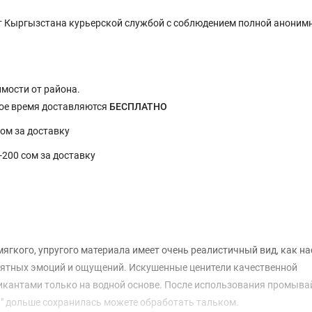
 Кыргызстана курьерской службой с соблюдением полной анонимн
имости от района.
ное время доставляются
БЕСПЛАТНО
сом за доставку
0-200 сом за доставку
з мягкого, упругого материала имеет очень реалистичный вид, как 
иятных эмоций и ощущений. Искушенные ценители качественной
рикантами только на водной основе. После использования промыва
а" дольше сохранилась можете обработать тальком.