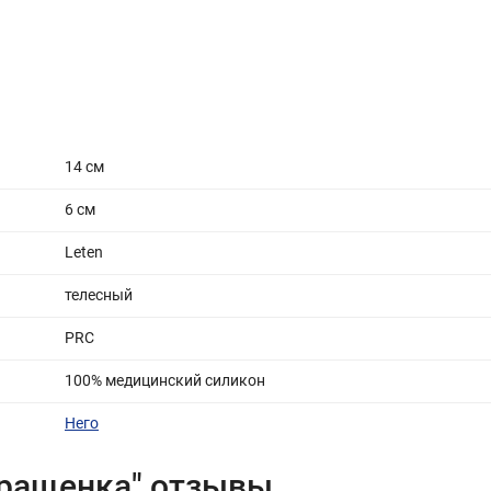
14 см
6 см
Leten
телесный
PRC
100% медицинский силикон
Него
вращенка" отзывы