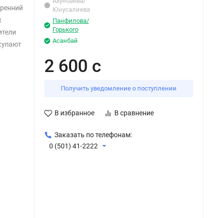
Ахунбаева/
тренний
Юнусалиева
х
Панфилова/
Горького
ители
Асанбай
купают
2 600 с
Получить уведомление о поступлении
В избранное
В сравнение
Заказать по телефонам:
0 (501) 41-2222