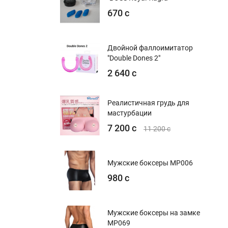
670 с
Двойной фаллоимитатор
"Double Dones 2"
2 640 с
Реалистичная грудь для
мастурбации
7 200 с
11 200 с
Мужские боксеры MP006
980 с
Мужские боксеры на замке
MP069