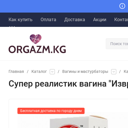
Как купить
Оплата
Доставка
Акции
Конта
Главная
/
Каталог
/
Вагины и мастурбаторы
/
К
Супер реалистик вагина "Из
Бесплатная доставка по городу днем