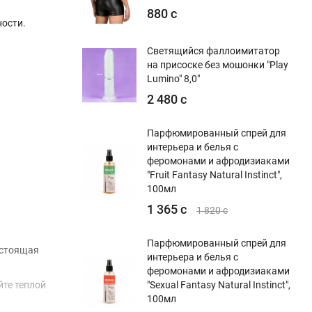
880 с
ости.
Светящийся фаллоимитатор
на присоске без мошонки "Play
Lumino" 8,0"
2 480 с
Парфюмированный спрей для
интерьера и белья с
феромонами и афродизиаками
"Fruit Fantasy Natural Instinct",
100мл
1 365 с
1 820 с
Парфюмированный спрей для
настоящая
интерьера и белья с
феромонами и афродизиаками
йте теплой
"Sexual Fantasy Natural Instinct",
100мл