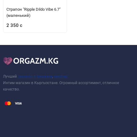
Страпон "Ripple Dildo Vibe 6.7"
(маленький)
2 350 с
Лучший
сексшоп в Бишкеке
,
sexshop
Интим магазин в Кыргызстане. Огромный ассортимент, отличное
качество.