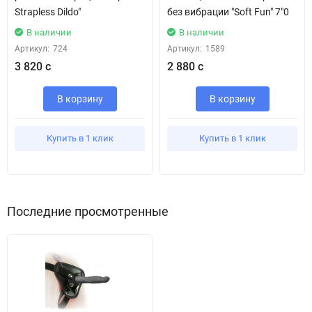
Strapless Dildo"
без вибрации "Soft Fun" 7"0
В наличии
В наличии
Артикул:
724
Артикул:
1589
3 820 с
2 880 с
В корзину
В корзину
Купить в 1 клик
Купить в 1 клик
Последние просмотренные