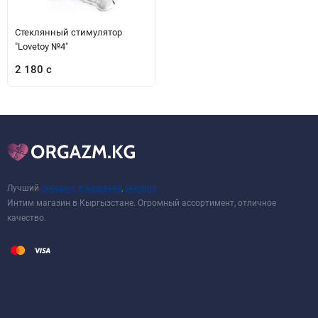
Стеклянный стимулятор
"Lovetoy №4"
2 180 с
Лучший
сексшоп в Бишкеке
,
sexshop
Интим магазин в Кыргызстане. Огромный ассортимент, отличное
качество.