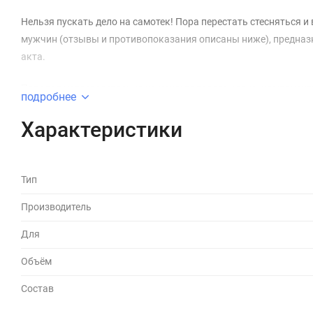
Нельзя пускать дело на самотек! Пора перестать стесняться
мужчин (отзывы и противопоказания описаны ниже), предназ
акта.
Попадая непосредственно на кожу полового члена, компонент
подробнее
оказывает комплексное действие на потенцию и мужской ор
Характеристики
-увеличивается чувствительность полового органа;
-возникает стойкая продолжительная эрекция;
Тип
-увеличивается выработка тестостерона;
Производитель
-нормализуется гормональный фон;
Для
-повышается качество спермы;
-ощущается прилив сил.
Объём
Состав
Что же происходит с организмом после нанесения спрея? Отзы
в трех направлениях: