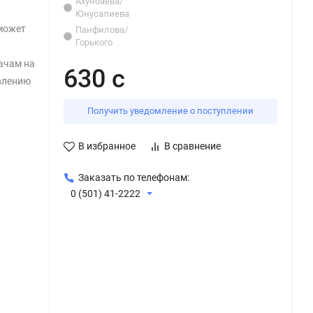
Ахунбаева/
Юнусалиева
 может
Панфилова/
Горького
ачам на
630 с
влению
Получить уведомление о поступлении
В избранное
В сравнение
Заказать по телефонам:
0 (501) 41-2222