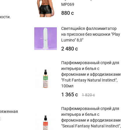
MP069
880 с
ости.
Светящийся фаллоимитатор
на присоске без мошонки "Play
Lumino" 8,0"
2 480 с
Парфюмированный спрей для
интерьера и белья с
феромонами и афродизиаками
"Fruit Fantasy Natural Instinct",
100мл
1 365 с
1 820 с
Парфюмированный спрей для
пряженная
интерьера и белья с
к
феромонами и афродизиаками
"Sexual Fantasy Natural Instinct",