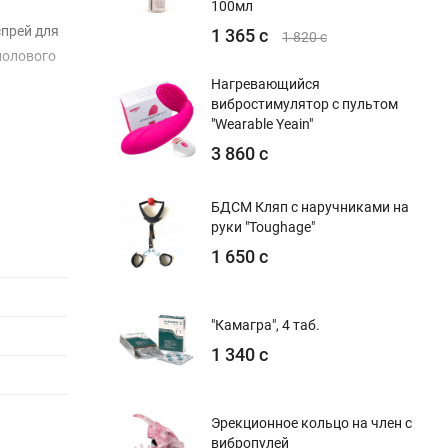
100мл
спрей для
1 365 с
1 820 с
полового
Нагревающийся
вибростимулятор с пультом
"Wearable Yeain"
парат
3 860 с
БДСМ Кляп с наручниками на
руки "Toughage"
1 650 с
"Камагра", 4 таб.
1 340 с
 работает
Эрекционное кольцо на член с
вибропулей