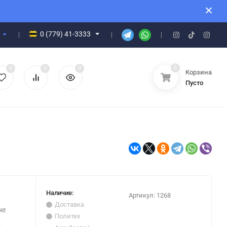
0 (779) 41-3333
0
0
0
0
Корзина
Пусто
Наличие:
Артикул:
1268
Доставка
не
Политех
.