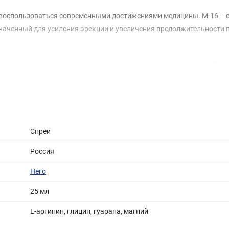
 и воспользоваться современными достижениями медицины. М-16 – 
наченный для усиления эрекции и увеличения продолжительности 
ы спрея М-16 быстро поступают в кровь и начинают работать.
Пре
ганизм
:
Спреи
Россия
Него
25 мл
L-аргинин, глицин, гуарана, магний
вы врачей и результаты исследований говорят о том, что средство