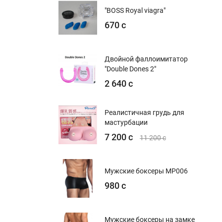
"BOSS Royal viagra"
670 с
Двойной фаллоимитатор
"Double Dones 2"
2 640 с
Реалистичная грудь для
мастурбации
7 200 с
11 200 с
Мужские боксеры MP006
980 с
Мужские боксеры на замке