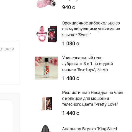
940 с
у его
Эрекционное виброкольцо со
стимулирующими усиками на
язычке "Sweet"
на.
1 080 с
01.04.19
тся к
Универсальный гель-
лубрикант 3 в 1 на водной
основе "Sex-Toys", 75 мл
чезла,
1 480 с
н
Реалистичная Насадка на член
с кольцом для мошонки
телесного цвета "Pretty Love"
яжении
1 440 с
ом.
есс не
Анальная Втулка "King Sized