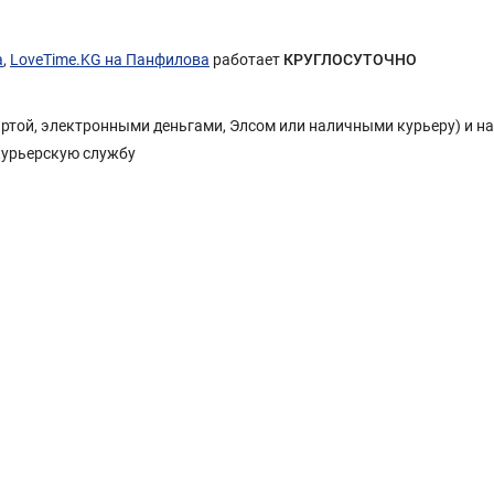
а
,
LoveTime.KG на Панфилова
работает
КРУГЛОСУТОЧНО
Картой, электронными деньгами, Элсом или наличными курьеру) и н
курьерскую службу