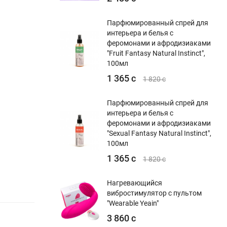
Парфюмированный спрей для
интерьера и белья с
феромонами и афродизиаками
"Fruit Fantasy Natural Instinct",
100мл
1 365 с
1 820 с
Парфюмированный спрей для
интерьера и белья с
феромонами и афродизиаками
"Sexual Fantasy Natural Instinct",
100мл
1 365 с
1 820 с
Нагревающийся
вибростимулятор с пультом
"Wearable Yeain"
3 860 с