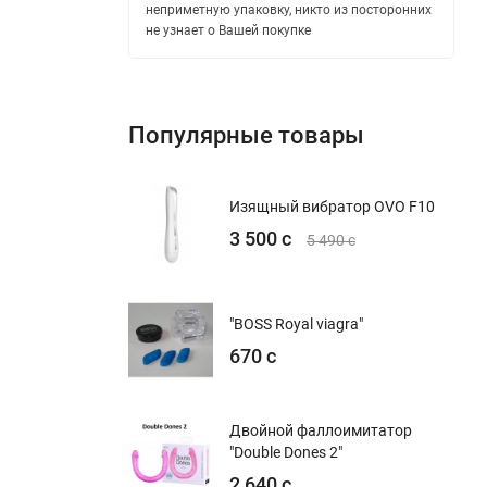
неприметную упаковку, никто из посторонних
не узнает о Вашей покупке
Популярные товары
Изящный вибратор OVO F10
3 500 с
5 490 с
"BOSS Royal viagra"
670 с
Двойной фаллоимитатор
"Double Dones 2"
2 640 с