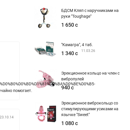
БДСМ Кляп с наручниками на
руки "Toughage"
1 650 с
"Камагра", 4 таб.
11.03.26
1 340 с
Эрекционное кольцо на член с
вибропулей
%B2%D0%B0%D0%BD%D1%81%D0%BA%D0%BE%D0%B5-
940 с
чайно помогает.
Эрекционное виброкольцо со
стимулирующими усиками на
язычке "Sweet"
23.10.14
1 080 с