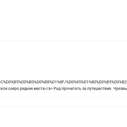
0%D0%BC%D0%B5%D0%BD%D0%B8%D1%8F/%D0%95%D1%80%D0%B5%D0
озеро редкие места</a> Рад прочитать за путешествия. Чрезвы