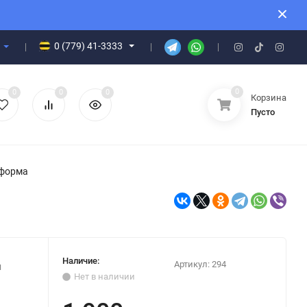
0 (779) 41-3333
0
0
0
0
Корзина
Пусто
форма
Наличие:
Артикул:
294
и
Нет в наличии