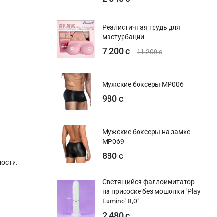
Реалистичная грудь для
мастурбации
7 200 с
11 200 с
Мужские боксеры MP006
980 с
Мужские боксеры на замке
MP069
880 с
ости.
Светящийся фаллоимитатор
на присоске без мошонки "Play
Lumino" 8,0"
2 480 с