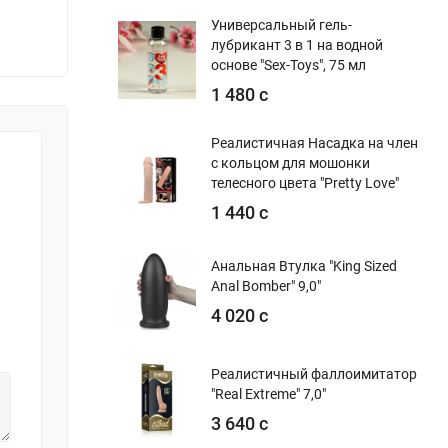
Универсальный гель-
лубрикант 3 в 1 на водной
основе "Sex-Toys", 75 мл
1 480 с
Реалистичная Насадка на член
с кольцом для мошонки
телесного цвета "Pretty Love"
1 440 с
Анальная Втулка "King Sized
Anal Bomber" 9,0"
4 020 с
Реалистичный фаллоимитатор
"Real Extreme" 7,0"
3 640 с