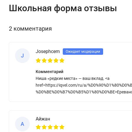
Школьная форма отзывы
2 комментария
Josephcem
Ожидает модерации
J
Комментарий
Ниша «редкие места» — ваш вклад. <a
href=https://iqvel.com/ru/a/%D0%90%D1%8
%D0%BE%D0%B7%D0%B5%D1%80%D0%BE>Ереванское 
Айжан
А