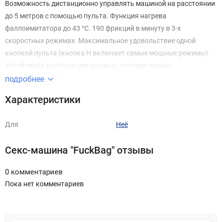
Возможность дистанционно управлять машиной на расстоянии
до 5 метров с помощью пульта. Функция нагрева
фаллоимитатора до 43 °С. 190 фрикций в минуту в 3-х
скоростных режимах. Максимальное удовольствие одной
кнопкой пульта (кнопка H включает самые мощные режимы).
Устойчивая конструкция машины, которую можно
расположить на любой поверхности (в т.ч. на мягкой).
подробнее
Фаллоиммитатор длина:17,5 см, диаметр: 3,8 см. Компактная и
Характеристики
легкая, несложная в сборке и удобная в хранении – FuckBag
настоящая находка как для одиноких людей, так и для пар. Не
Для
Неё
забывайте использовать сумку по назначению, для этого
предварительно извлеките устройство из сумки. Для пульта
Секс-машина "FuckBag" отзывы
потребуются батарейки.
0 комментариев
Особенности желтой секс машины FuckBag:
Пока нет комментариев
3 скорости;
До 190 фрикций/мин;