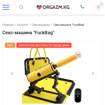
0
Главная
/
Каталог
/
Секс-машины
/
Секс-машина "FuckBag"
Секс-машина "FuckBag"
Хит!
Бесплатная доставка по городу днем
‹
›