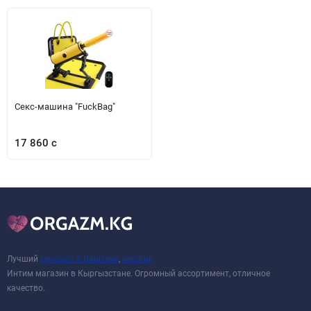
Секс-машина "FuckBag"
17 860 с
Лучший
сексшоп в Бишкеке
,
sexshop
Интим магазин в Кыргызстане. Огромный ассортимент, отличное
качество.