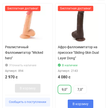
Бесплатная доставка!
Бесплатная доставка!
Реалистичный
Афро-фаллоимитатор на
Фаллоимитатор "Wicked
присоске "Sliding-Skin Dual
hero"
Layer Dong"
Уточнить наличие
В наличии
Артикул:
894
Артикул:
2143
2 970 с
4 080 с
В корзину
9,0"
7,0"
Сообщить о поступлении
В корзину