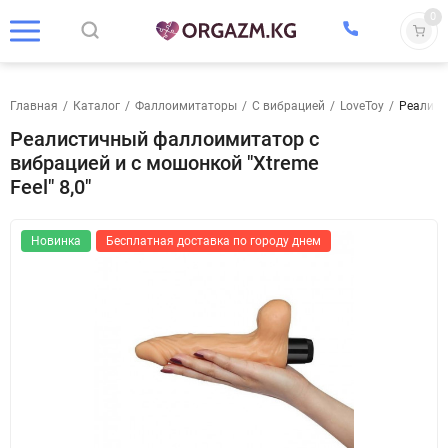
0
Главная
/
Каталог
/
Фаллоимитаторы
/
С вибрацией
/
LoveToy
/
Реалист
Реалистичный фаллоимитатор с
вибрацией и с мошонкой "Xtreme
Feel" 8,0"
Новинка
Бесплатная доставка по городу днем