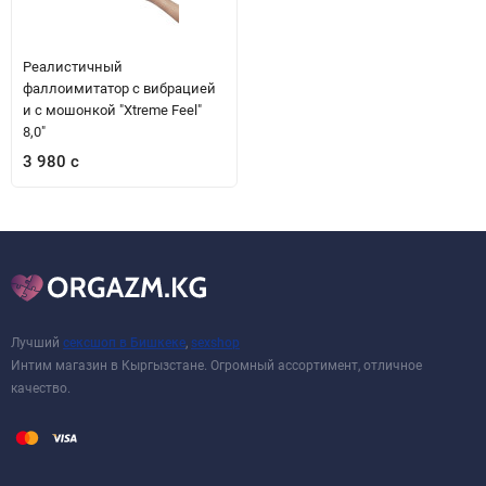
Реалистичный
фаллоимитатор с вибрацией
и с мошонкой "Xtreme Feel"
8,0"
3 980 с
Лучший
сексшоп в Бишкеке
,
sexshop
Интим магазин в Кыргызстане. Огромный ассортимент, отличное
качество.