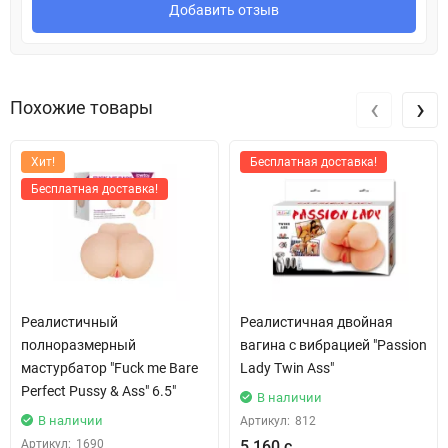
Добавить отзыв
‹
›
Похожие товары
Хит!
Бесплатная доставка!
Бесплатная доставка!
Реалистичный
Реалистичная двойная
полноразмерный
вагина с вибрацией "Passion
мастурбатор "Fuck me Bare
Lady Twin Ass"
Perfect Pussy & Ass" 6.5"
В наличии
В наличии
Артикул:
812
Артикул:
1690
5 160 с