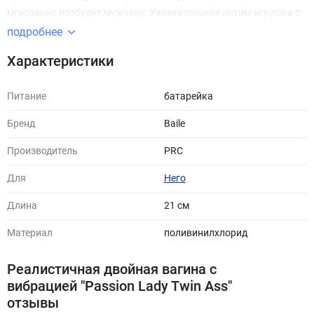
мгновенно возбудит мужчину. Увлекательная интим-игрушка с
нежной поверхностью манит мужчину узенькими отверстиями и
подробнее
вызывает желание прикоснуться к ней и поласкать. Вам
Характеристики
понадобиться очень много смазки на водной основе для этих
двух близняшек!
Питание
батарейка
Бренд
Baile
Производитель
PRC
Для
Него
Длина
21 см
Материал
поливинилхлорид
Реалистичная двойная вагина с
вибрацией "Passion Lady Twin Ass"
отзывы