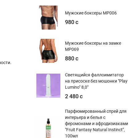
Мужские боксеры MP006
980 с
Мужские боксеры на замке
MP069
880 с
ости.
Светящийся фаллоимитатор
на присоске без мошонки "Play
Lumino" 8,0"
2 480 с
Парфюмированный спрей для
интерьера и белья с
феромонами и афродизиаками
"Fruit Fantasy Natural Instinct",
100мл