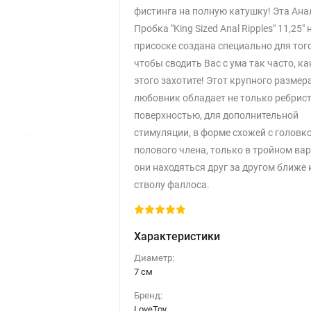
фистинга на полную катушку! Эта Ан
Пробка "King Sized Anal Ripples" 11,25" 
присоске создана специально для того
чтобы сводить Вас с ума так часто, к
этого захотите! Этот крупного размер
любовник обладает не только ребрис
поверхностью, для дополнительной
стимуляции, в форме схожей с головк
полового члена, только в тройном вар
они находяться друг за другом ближе 
стволу фаллоса.
Характеристики
Диаметр:
7 см
Бренд:
LoveToy