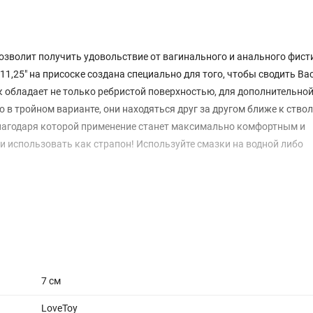
зволит получить удовольствие от вагинального и анального фист
 11,25" на присоске создана специально для того, чтобы сводить Вас
ик обладает не только ребристой поверхностью, для дополнительно
о в тройном варианте, они находяться друг за другом ближе к ство
благодаря которой применение станет максимально комфортным и
и использовать как страпон! Используйте смазки на водной либо
7 см
LoveToy