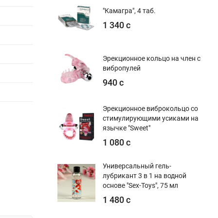
"Камагра", 4 таб.
1 340 с
Эрекционное кольцо на член с
вибропулей
940 с
Эрекционное виброкольцо со
стимулирующими усиками на
язычке "Sweet"
1 080 с
Универсальный гель-
лубрикант 3 в 1 на водной
основе "Sex-Toys", 75 мл
1 480 с