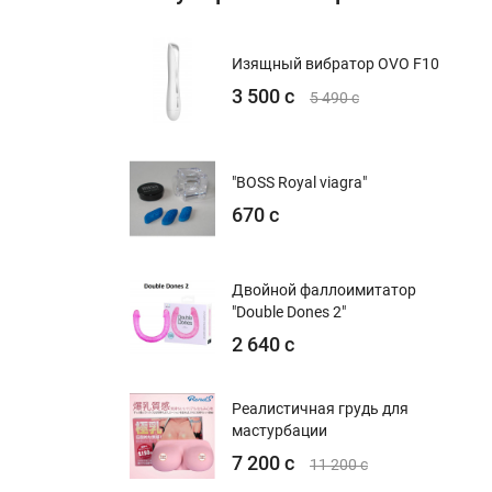
Изящный вибратор OVO F10
3 500 с
5 490 с
"BOSS Royal viagra"
670 с
Двойной фаллоимитатор
"Double Dones 2"
2 640 с
Реалистичная грудь для
мастурбации
7 200 с
11 200 с