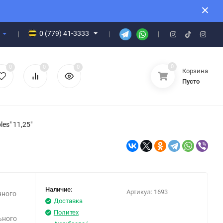
0 (779) 41-3333
0
0
0
0
Корзина
Пусто
es" 11,25"
Наличие:
Артикул:
1693
нного
Доставка
Политех
ьного