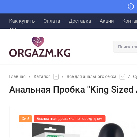
Как купить
Оплата
Доставка
Акции
Конта
Главная
/
Каталог
/
Все для анального секса
/
С
Анальная Пробка "King Sized A
Хит!
Бесплатная доставка по городу днем