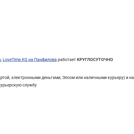
а
,
LoveTime.KG на Панфилова
работает
КРУГЛОСУТОЧНО
Картой, электронными деньгами, Элсом или наличными курьеру) и н
курьерскую службу