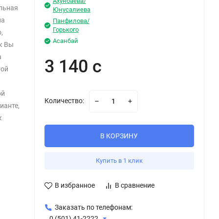
Ахунбаева/
альная
Юнусалиева
на
Панфилова/
Горького
,
Асанбай
ак Вы
а
3 140 с
той
ой
Количество:
ианте,
к
В КОРЗИНУ
Купить в 1 клик
В избранное
В сравнение
Заказать по телефонам:
0 (501) 41-2222