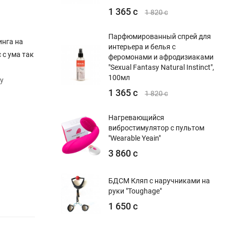
1 365 с
1 820 с
Парфюмированный спрей для
инга на
интерьера и белья с
 с ума так
феромонами и афродизиаками
й
"Sexual Fantasy Natural Instinct",
100мл
лу
1 365 с
1 820 с
Нагревающийся
вибростимулятор с пультом
"Wearable Yeain"
3 860 с
БДСМ Кляп с наручниками на
руки "Toughage"
1 650 с