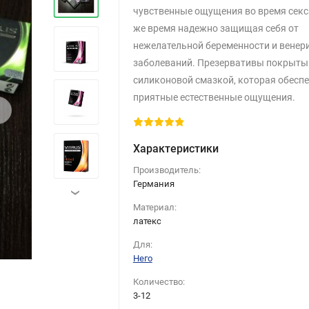
чувственные ощущения во время секса
же время надежно защищая себя от
нежелательной беременности и венер
заболеваний. Презервативы покрыты
силиконовой смазкой, которая обесп
приятные естественные ощущения.
›
Характеристики
Производитель:
Германия
›
Материал:
латекс
Для:
Него
Количество:
3-12