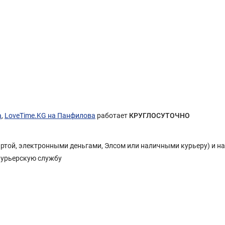
а
,
LoveTime.KG на Панфилова
работает
КРУГЛОСУТОЧНО
Картой, электронными деньгами, Элсом или наличными курьеру) и н
курьерскую службу