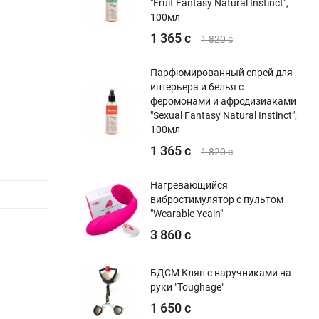
"Fruit Fantasy Natural Instinct",
100мл
1 365 с
1 820 с
Парфюмированный спрей для
интерьера и белья с
феромонами и афродизиаками
"Sexual Fantasy Natural Instinct",
100мл
1 365 с
1 820 с
Нагревающийся
вибростимулятор с пультом
"Wearable Yeain"
3 860 с
БДСМ Кляп с наручниками на
руки "Toughage"
1 650 с