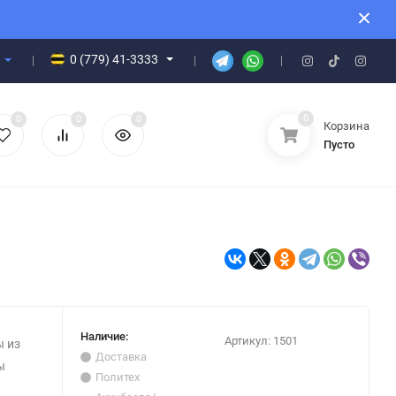
0 (779) 41-3333
0
0
0
0
Корзина
Пусто
Наличие:
Артикул:
1501
 из
Доставка
ы
Политех