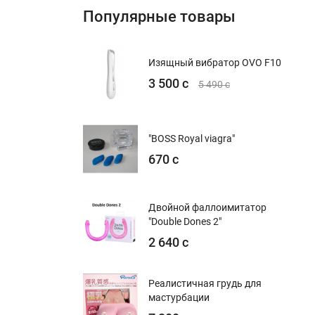
Популярные товары
Изящный вибратор OVO F10
3 500 с
5 490 с
"BOSS Royal viagra"
670 с
Двойной фаллоимитатор
"Double Dones 2"
2 640 с
Реалистичная грудь для
мастурбации