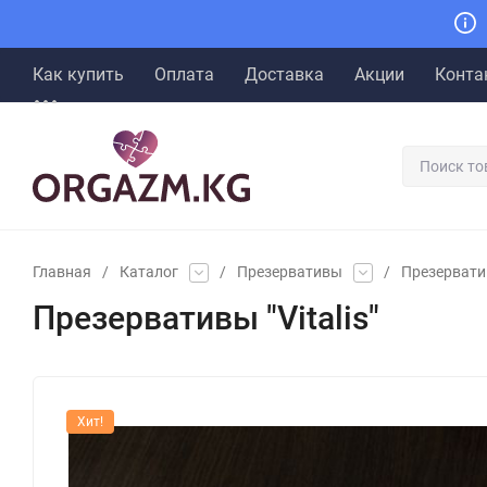
Как купить
Оплата
Доставка
Акции
Конта
Главная
/
Каталог
/
Презервативы
/
Презервати
Презервативы "Vitalis"
Хит!