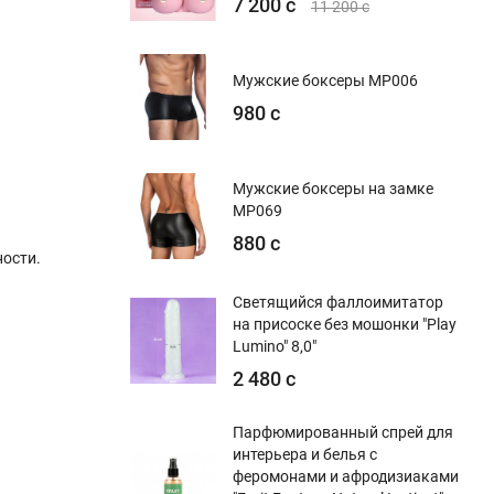
7 200 с
11 200 с
Мужские боксеры MP006
980 с
Мужские боксеры на замке
MP069
880 с
ости.
Светящийся фаллоимитатор
на присоске без мошонки "Play
Lumino" 8,0"
2 480 с
Парфюмированный спрей для
интерьера и белья с
феромонами и афродизиаками