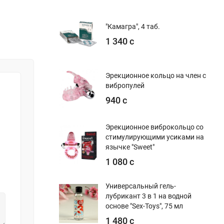
"Камагра", 4 таб.
1 340 с
Эрекционное кольцо на член с
вибропулей
940 с
Эрекционное виброкольцо со
стимулирующими усиками на
язычке "Sweet"
1 080 с
Универсальный гель-
лубрикант 3 в 1 на водной
основе "Sex-Toys", 75 мл
1 480 с