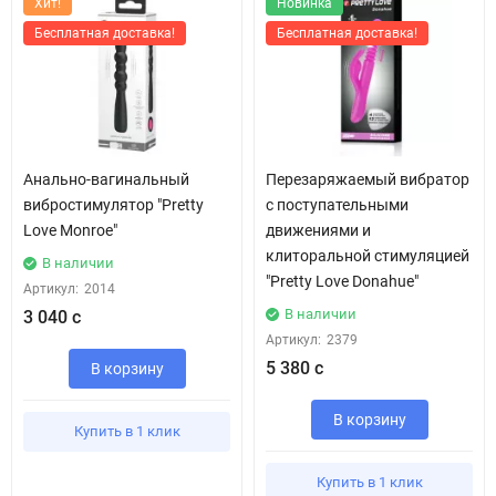
Хит!
Новинка
Бесплатная доставка!
Бесплатная доставка!
Анально-вагинальный
Перезаряжаемый вибратор
вибростимулятор "Pretty
с поступательными
Love Monroe"
движениями и
клиторальной стимуляцией
В наличии
"Pretty Love Donahue"
Артикул:
2014
В наличии
3 040 с
Артикул:
2379
5 380 с
В корзину
В корзину
Купить в 1 клик
Купить в 1 клик