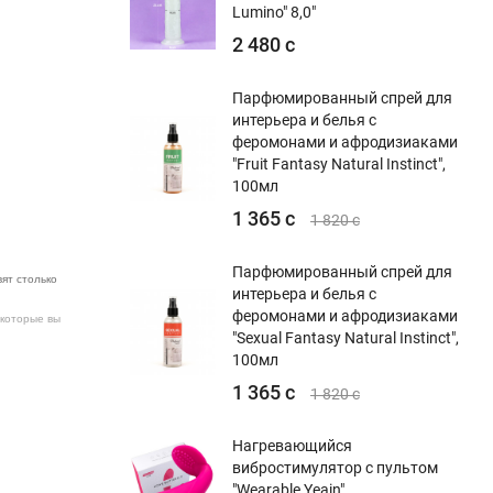
Lumino" 8,0"
2 480 с
Парфюмированный спрей для
интерьера и белья с
феромонами и афродизиаками
"Fruit Fantasy Natural Instinct",
100мл
1 365 с
1 820 с
Парфюмированный спрей для
ят столько
интерьера и белья с
феромонами и афродизиаками
 которые вы
"Sexual Fantasy Natural Instinct",
100мл
1 365 с
1 820 с
Нагревающийся
вибростимулятор с пультом
"Wearable Yeain"