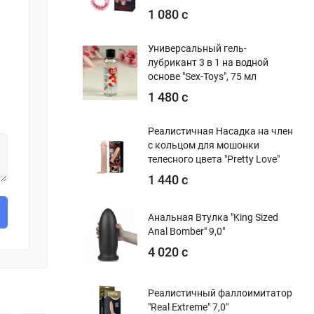
1 080 с
Универсальный гель-
лубрикант 3 в 1 на водной
основе "Sex-Toys", 75 мл
1 480 с
Реалистичная Насадка на член
с кольцом для мошонки
телесного цвета "Pretty Love"
1 440 с
Анальная Втулка "King Sized
Anal Bomber" 9,0"
4 020 с
Реалистичный фаллоимитатор
"Real Extreme" 7,0"