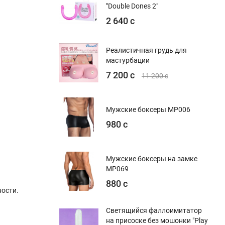
"Double Dones 2"
2 640 с
Реалистичная грудь для
мастурбации
7 200 с
11 200 с
Мужские боксеры MP006
980 с
Мужские боксеры на замке
MP069
880 с
ости.
Светящийся фаллоимитатор
на присоске без мошонки "Play