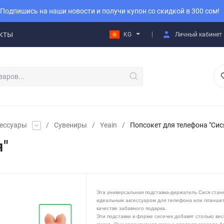
Подпишись на наши новости и получи купон со скидкой в 300 сом!
кты
KG
Личный кабинет
сессуары
/
Сувениры
/
Yeain
/
Попсокет для телефона "Сис
я"
Эта универсальная подставка-держатель Сися стан
идеальным аксессуаром для телефона или планшет
качестве забавного подарка.
Эти подставки в форме сисечек добавят столько вес