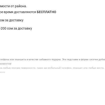
имости от района.
ное время доставляются
БЕСПЛАТНО
сом за доставку
0-200 сом за доставку
лефона или планшета в качестве забавного подарка. Эти подставки в форме сисечек добав
 моментов!
на любые плоские поверхности, такие как мобильный телефон, планшет или любые места,
кона