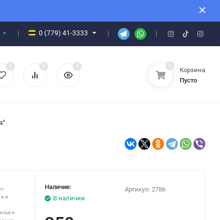
0 (779) 41-3333
0
0
0
0
Корзина
Пусто
я"
Наличие:
Артикул:
2786
ет
а в
В наличии
елья и