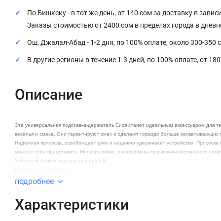
По Бишкеку - в тот же день, от 140 сом за доставку в завис
Заказы стоимостью от 2400 сом в пределах города в днев
Ош, Джалал-Абад - 1-2 дня, по 100% оплате, около 300-350 
В другие регионы в течение 1-3 дней, по 100% оплате, от 18
Описание
Эта универсальная подставка-держатель Сися станет идеальным аксессуаром для те
веселья и смеха. Они гарантируют смех и сделают гораздо больше захватывающих
Надежная присоска, освобождает руки и надежно удерживает устройство. Присоска 
можете себе представить. Многоразовые, изготовлены из высококачественного сили
Забавный гаджет-подарок для друзей
Размер: 2,7 см*4,8 см
подробнее
Характеристики