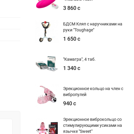
3 860 с
БДСМ Кляп с наручниками на
руки "Toughage"
1 650 с
"Камагра", 4 таб.
1 340 с
Эрекционное кольцо на член с
вибропулей
940 с
Эрекционное виброкольцо со
стимулирующими усиками на
язычке "Sweet"