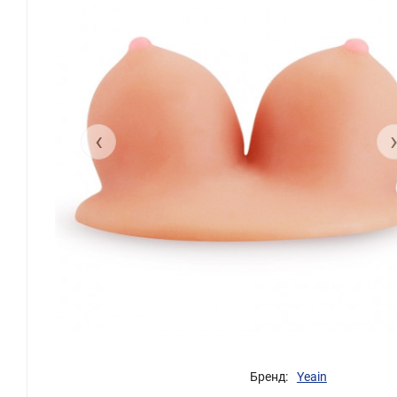
‹
Бренд:
Yeain