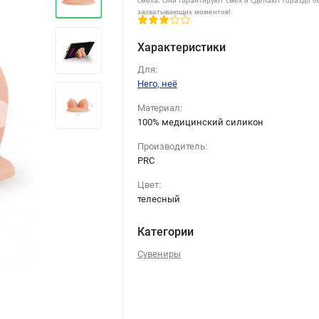
смеха. Они гарантируют смех и сделают гораздо 
захватывающих моментов!
Характеристики
Для:
Него, неё
›
Материал:
100% медицинский силикон
Производитель:
PRC
Цвет:
телесный
Категории
Сувениры