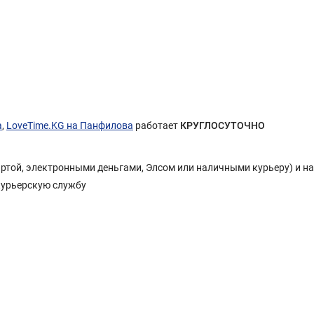
а
,
LoveTime.KG на Панфилова
работает
КРУГЛОСУТОЧНО
Картой, электронными деньгами, Элсом или наличными курьеру) и н
курьерскую службу