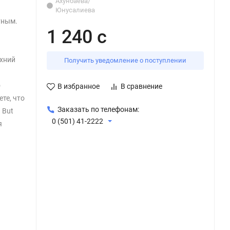
Ахунбаева/
Юнусалиева
тным.
1 240 с
хний
Получить уведомление о поступлении
о
В избранное
В сравнение
те, что
Заказать по телефонам:
 But
0 (501) 41-2222
я