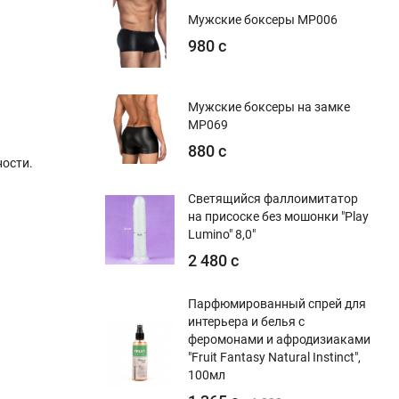
Мужские боксеры MP006
980 с
Мужские боксеры на замке
MP069
880 с
ости.
Светящийся фаллоимитатор
на присоске без мошонки "Play
Lumino" 8,0"
2 480 с
Парфюмированный спрей для
интерьера и белья с
феромонами и афродизиаками
"Fruit Fantasy Natural Instinct",
100мл