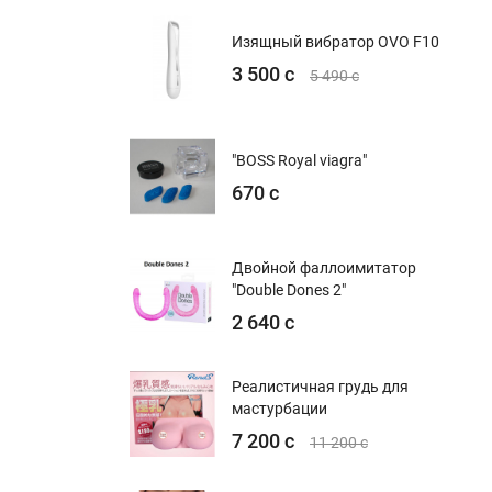
Изящный вибратор OVO F10
3 500 с
5 490 с
"BOSS Royal viagra"
670 с
Двойной фаллоимитатор
"Double Dones 2"
2 640 с
Реалистичная грудь для
мастурбации
7 200 с
11 200 с