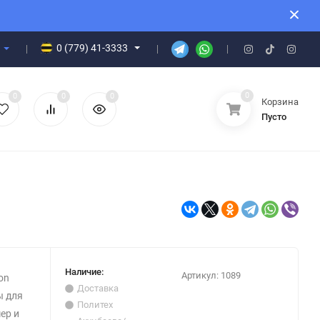
0 (779) 41-3333
0
0
0
0
Корзина
Пусто
Наличие:
Артикул:
1089
on
Доставка
ы для
Политех
ер и