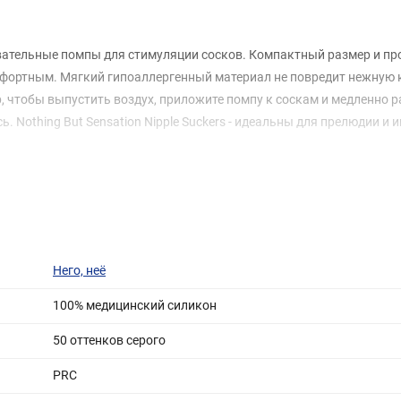
очаровательные помпы для стимуляции сосков. Компактный размер и пр
фортным. Мягкий гипоаллергенный материал не повредит нежную к
 чтобы выпустить воздух, приложите помпу к соскам и медленно 
 Nothing But Sensation Nipple Suckers - идеальны для прелюдии и и
Него, неё
100% медицинский силикон
50 оттенков серого
PRC