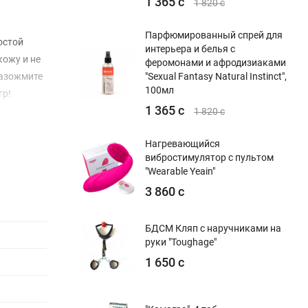
1 365 с
1 820 с
Парфюмированный спрей для
остой
интерьера и белья с
ожу и не
феромонами и афродизиаками
разожмите
"Sexual Fantasy Natural Instinct",
100мл
гр!
1 365 с
1 820 с
Нагревающийся
вибростимулятор с пультом
"Wearable Yeain"
3 860 с
БДСМ Кляп с наручниками на
руки "Toughage"
1 650 с