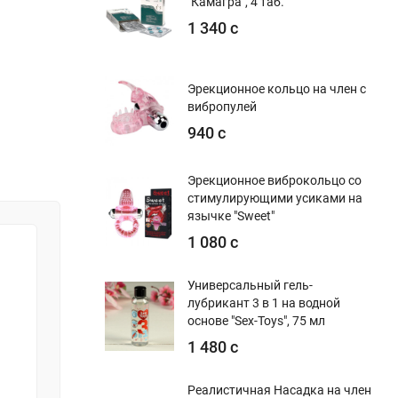
"Камагра", 4 таб.
1 340 с
Эрекционное кольцо на член с
вибропулей
940 с
Эрекционное виброкольцо со
стимулирующими усиками на
язычке "Sweet"
1 080 с
Универсальный гель-
лубрикант 3 в 1 на водной
основе "Sex-Toys", 75 мл
1 480 с
Реалистичная Насадка на член