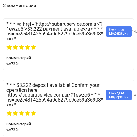
2 комментария
* * * <a href="https://subaruservice.com.ar/?
1ewzo5">$3,222 payment available</a> * * *
Ожидает
14
hs=be2c431425b94a0d8279c9ce59a36908*
модерации
ххх*
Комментарий
wx732n
* * * $3,222 deposit available! Confirm your
operation here:
Ожидает
https://subaruservice.com.ar/?1ewzo5 * * *
14
модерации
hs=be2c431425b94a0d8279c9ce59a36908*
ххх*
Комментарий
wx732n