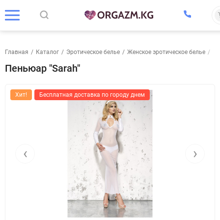
Главная
/
Каталог
/
Эротическое белье
/
Женское эротическое белье
/
Ев
Пеньюар "Sarah"
Хит!
Бесплатная доставка по городу днем
‹
›