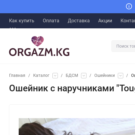
Как купить
Оплата
Доставка
Акции
Конта
Главная
/
Каталог
/
БДСМ
/
Ошейники
/
О
Ошейник с наручниками "Tou