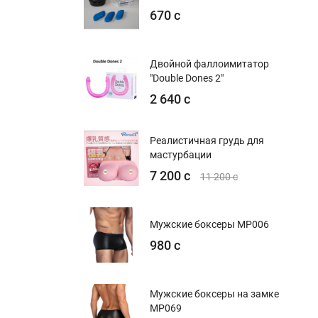
670 с
Двойной фаллоимитатор
"Double Dones 2"
2 640 с
Реалистичная грудь для
мастурбации
7 200 с
11 200 с
Мужские боксеры MP006
980 с
Мужские боксеры на замке
MP069