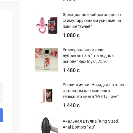
Эрекционное виброкольцо со
стимулирующими усиками на
язычке "Sweet"
1 080 с
Универсальный гель-
лубрикант 3 в 1 на водной
основе "Sex-Toys", 75 мл
1 480 с
Реалистичная Насадка на член
с кольцом для мошонки
телесного цвета "Pretty Love"
1 440 с
Анальная Втулка "King Sized
Anal Bomber" 9,0"