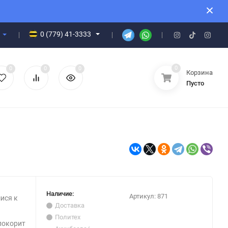
0 (779) 41-3333
0
0
0
0
Корзина
Пусто
Наличие:
Артикул:
871
ися к
Доставка
Политех
покорит