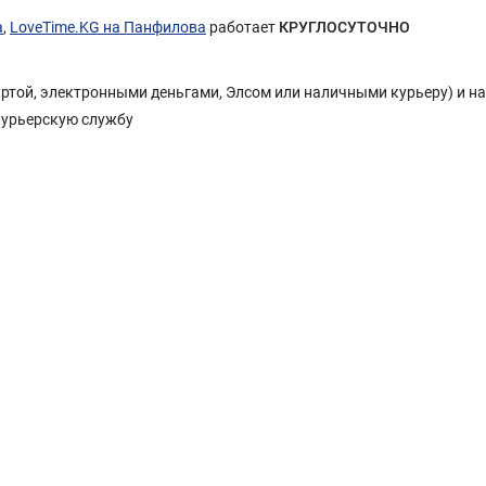
а
,
LoveTime.KG на Панфилова
работает
КРУГЛОСУТОЧНО
Картой, электронными деньгами, Элсом или наличными курьеру) и н
курьерскую службу