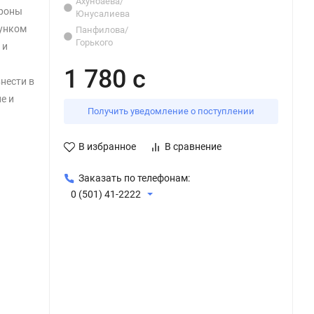
Ахунбаева/
ороны
Юнусалиева
унком
Панфилова/
Горького
 и
1 780 с
нести в
е и
Получить уведомление о поступлении
В избранное
В сравнение
Заказать по телефонам:
0 (501) 41-2222