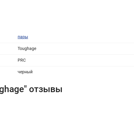
пары
Toughage
PRC
черный
ghage" отзывы