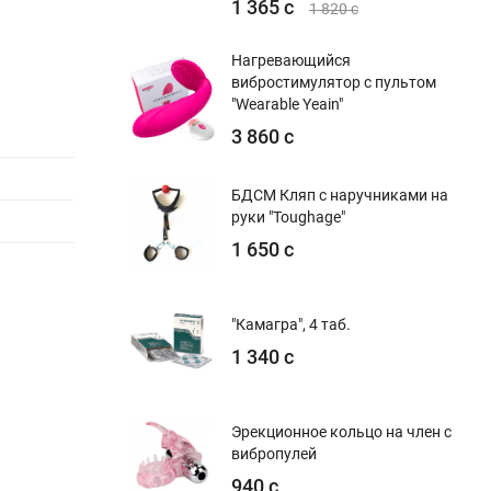
1 365 с
1 820 с
Нагревающийся
вибростимулятор с пультом
"Wearable Yeain"
3 860 с
БДСМ Кляп с наручниками на
руки "Toughage"
1 650 с
"Камагра", 4 таб.
1 340 с
Эрекционное кольцо на член с
вибропулей
940 с