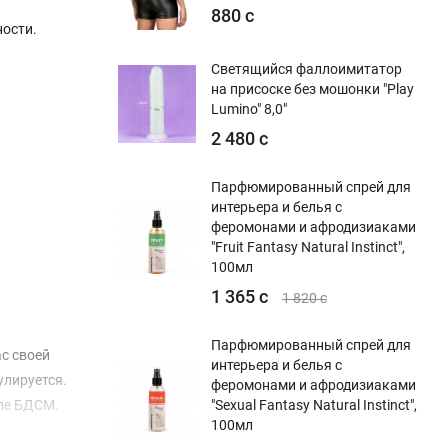
880 с
ости.
Светящийся фаллоимитатор
на присоске без мошонки "Play
Lumino" 8,0"
2 480 с
Парфюмированный спрей для
интерьера и белья с
феромонами и афродизиаками
"Fruit Fantasy Natural Instinct",
100мл
1 365 с
1 820 с
Парфюмированный спрей для
с своей
интерьера и белья с
улируется.
феромонами и афродизиаками
иле БДСМ.
"Sexual Fantasy Natural Instinct",
100мл