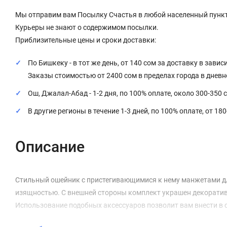
Мы отправим вам Посылку Счастья в любой населенный пункт
Курьеры не знают о содержимом посылки.
Приблизительные цены и сроки доставки:
По Бишкеку - в тот же день, от 140 сом за доставку в завис
Заказы стоимостью от 2400 сом в пределах города в днев
Ош, Джалал-Абад - 1-2 дня, по 100% оплате, около 300-350 
В другие регионы в течение 1-3 дней, по 100% оплате, от 18
Описание
Стильный ошейник с пристегивающимися к нему манжетами для
изящностью. С внешней стороны комплект украшен декоратив
Использование подобных аксессуаров позволит вам внести в 