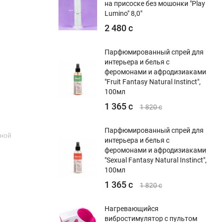
на присоске без мошонки "Play
Lumino" 8,0"
2 480 с
Парфюмированный спрей для
интерьера и белья с
феромонами и афродизиаками
"Fruit Fantasy Natural Instinct",
100мл
1 365 с
1 820 с
Парфюмированный спрей для
нной
интерьера и белья с
феромонами и афродизиаками
"Sexual Fantasy Natural Instinct",
100мл
1 365 с
1 820 с
Нагревающийся
вибростимулятор с пультом