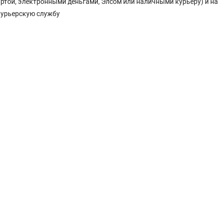
Картой, электронными деньгами, Элсом или наличными курьеру) и н
курьерскую службу