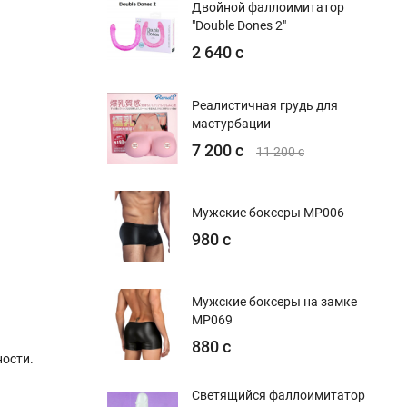
Двойной фаллоимитатор
"Double Dones 2"
2 640 с
Реалистичная грудь для
мастурбации
7 200 с
11 200 с
Мужские боксеры MP006
980 с
Мужские боксеры на замке
MP069
880 с
ости.
Светящийся фаллоимитатор