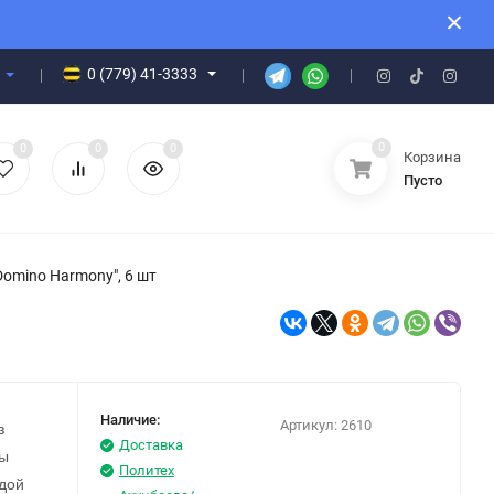
0 (779) 41-3333
0
0
0
0
Корзина
Пусто
Domino Harmony", 6 шт
Наличие:
Артикул:
2610
з
Доставка
вы
Политех
дой