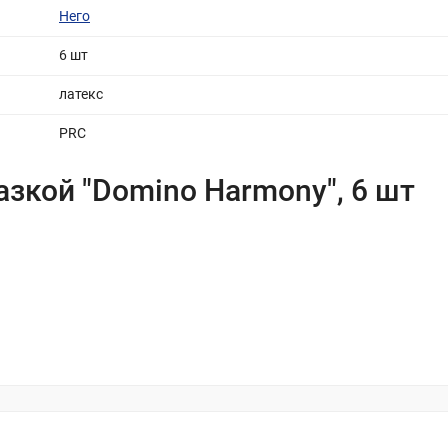
Него
6 шт
латекс
PRC
зкой "Domino Harmony", 6 шт