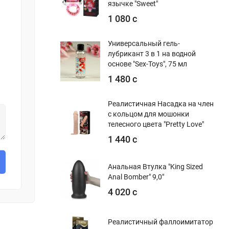
язычке "Sweet"
1 080 с
Универсальный гель-
лубрикант 3 в 1 на водной
основе "Sex-Toys", 75 мл
1 480 с
Реалистичная Насадка на член
с кольцом для мошонки
телесного цвета "Pretty Love"
1 440 с
Анальная Втулка "King Sized
Anal Bomber" 9,0"
4 020 с
Реалистичный фаллоимитатор