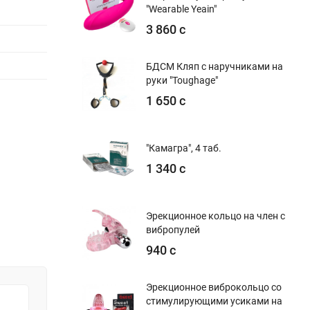
"Wearable Yeain"
3 860 с
БДСМ Кляп с наручниками на
руки "Toughage"
1 650 с
"Камагра", 4 таб.
1 340 с
Эрекционное кольцо на член с
вибропулей
940 с
Эрекционное виброкольцо со
стимулирующими усиками на