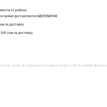
имости от района.
ное время доставляются
БЕСПЛАТНО
сом за доставку
0-200 сом за доставку
латекса, чтобы вы совершали подвиги целую ночь! В каждой фирме