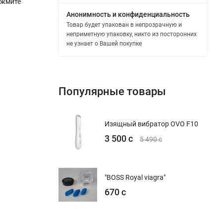
ажмите
Анонимность и конфиденциальность
Товар будет упакован в непрозрачную и
неприметную упаковку, никто из посторонних
не узнает о Вашей покупке
Популярные товары
Изящный вибратор OVO F10
3 500 с
5 490 с
"BOSS Royal viagra"
670 с