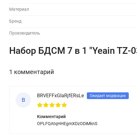
Материал
Бренд
Производитель
Набор БДСМ 7 в 1 "Yeain TZ-
1 комментарий
BRVEFFxGIaRjfERsLe
Ожидает модерации
B
Комментарий
OPLFQAtqHHEgmXDzODiMknS