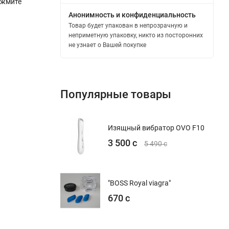
ажмите
Анонимность и конфиденциальность
Товар будет упакован в непрозрачную и
неприметную упаковку, никто из посторонних
не узнает о Вашей покупке
Популярные товары
Изящный вибратор OVO F10
3 500 с
5 490 с
"BOSS Royal viagra"
670 с