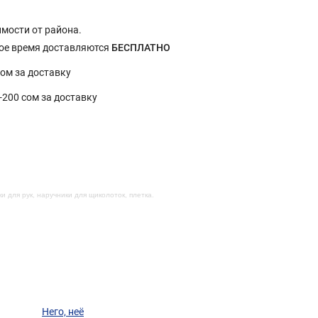
имости от района.
ное время доставляются
БЕСПЛАТНО
сом за доставку
0-200 сом за доставку
ки для рук, наручники для щиколоток, плетка.
Него, неё