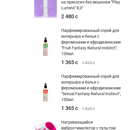
на присоске без мошонки "Play
Lumino" 8,0"
2 480 с
Парфюмированный спрей для
интерьера и белья с
феромонами и афродизиаками
"Fruit Fantasy Natural Instinct",
100мл
1 365 с
1 820 с
Парфюмированный спрей для
интерьера и белья с
феромонами и афродизиаками
"Sexual Fantasy Natural Instinct",
100мл
1 365 с
1 820 с
Нагревающийся
вибростимулятор с пультом