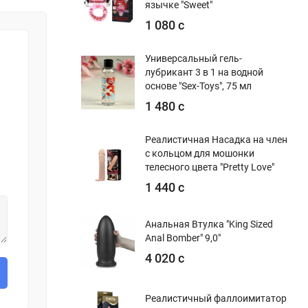
язычке "Sweet"
1 080 с
Универсальный гель-
лубрикант 3 в 1 на водной
основе "Sex-Toys", 75 мл
1 480 с
Реалистичная Насадка на член
с кольцом для мошонки
телесного цвета "Pretty Love"
1 440 с
Анальная Втулка "King Sized
Anal Bomber" 9,0"
4 020 с
Реалистичный фаллоимитатор