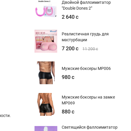
Двойной фаллоимитатор
"Double Dones 2"
2 640 с
Реалистичная грудь для
мастурбации
7 200 с
11 200 с
Мужские боксеры MP006
980 с
Мужские боксеры на замке
MP069
880 с
ости.
Светящийся фаллоимитатор