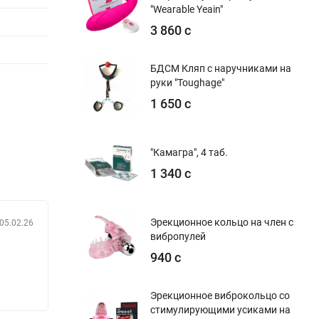
"Wearable Yeain"
3 860 с
БДСМ Кляп с наручниками на
руки "Toughage"
1 650 с
"Камагра", 4 таб.
1 340 с
Эрекционное кольцо на член с
05.02.26
вибропулей
940 с
Эрекционное виброкольцо со
стимулирующими усиками на