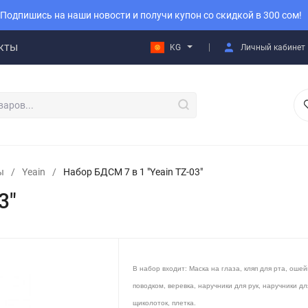
Подпишись на наши новости и получи купон со скидкой в 300 сом!
кты
KG
Личный кабинет
ы
/
Yeain
/
Набор БДСМ 7 в 1 "Yeain TZ-03"
3"
В набор входит: Маска на глаза, кляп для рта, ошей
поводком, веревка, наручники для рук, наручники дл
щиколоток, плетка.