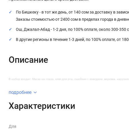
По Бишкеку - в тот же день, от 140 сом за доставку в завис
Заказы стоимостью от 2400 сом в пределах города в днев
Ош, Джалал-Абад - 1-2 дня, по 100% оплате, около 300-350 
В другие регионы в течение 1-3 дней, по 100% оплате, от 18
Описание
В набор входит: Маска на глаза, кляп для рта, ошейник с поводком, веревка, наручни
подробнее
Характеристики
Для