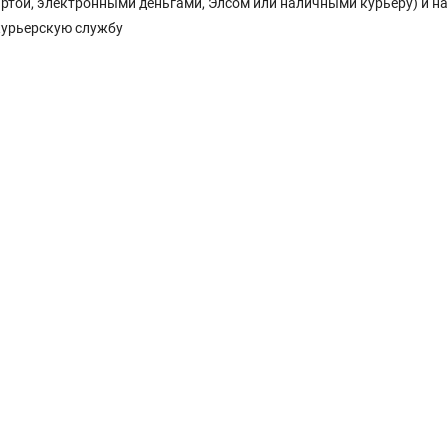
Картой, электронными деньгами, Элсом или наличными курьеру) и н
курьерскую службу