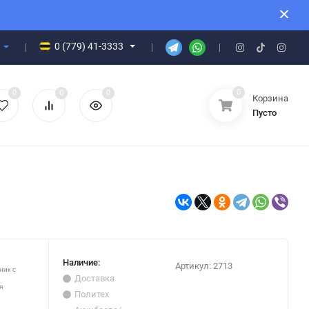
0 (779) 41-3333
0
0
0
0
Корзина
Пусто
Наличие:
Артикул:
2713
ник с
Доставка
я
Политех