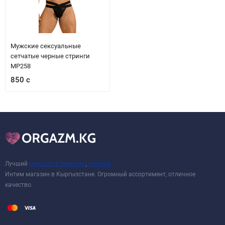
Мужские сексуальные
сетчатые черные стринги
MP258
850 с
Лучший
сексшоп в Бишкеке
,
sexshop
Интим магазин в Кыргызстане. Огромный ассортимент, отличное
качество.