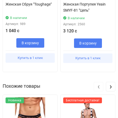
Женская Сбруя "Toughage"
Женская Портупея Yeain
SMYF-81 "Цепь"
В наличии
В наличии
Артикул:
989
Артикул:
2560
1 040 с
3 120 с
В корзину
В корзину
Купить в 1 клик
Купить в 1 клик
‹
›
Похожие товары
Новинка
Бесплатная доставка!