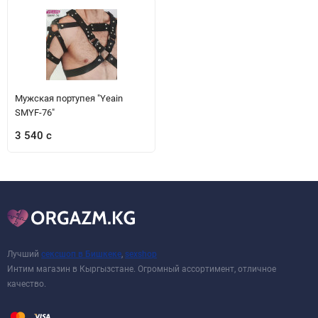
Мужская портупея "Yeain
SMYF-76"
3 540 с
Лучший
сексшоп в Бишкеке
,
sexshop
Интим магазин в Кыргызстане. Огромный ассортимент, отличное
качество.