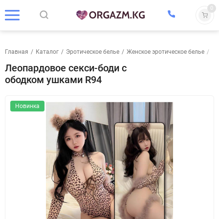
0
Главная
/
Каталог
/
Эротическое белье
/
Женское эротическое белье
/
Те
Леопардовое секси-боди с
ободком ушками R94
Новинка