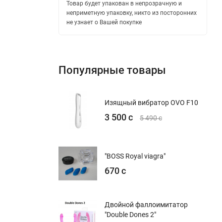
Товар будет упакован в непрозрачную и
неприметную упаковку, никто из посторонних
не узнает о Вашей покупке
Популярные товары
Изящный вибратор OVO F10
3 500 с
5 490 с
"BOSS Royal viagra"
670 с
Двойной фаллоимитатор
"Double Dones 2"