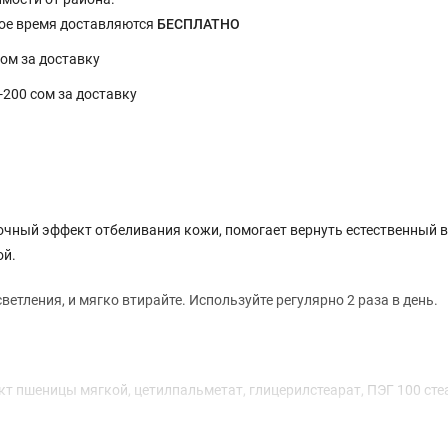
ное время доставляются
БЕСПЛАТНО
сом за доставку
0-200 сом за доставку
осрочный эффект отбеливания кожи, помогает вернуть естественный
ой.
етления, и мягко втирайте. Используйте регулярно 2 раза в день.
акт пшеницы мягкой, цетилпальметат, глицерилстеарат, ПЭГ 100 сте