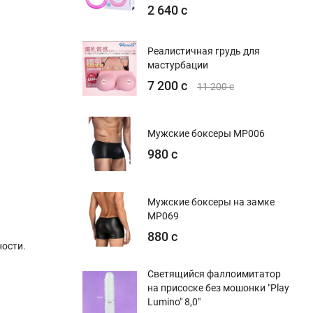
2 640 с
Реалистичная грудь для
мастурбации
7 200 с
11 200 с
Мужские боксеры MP006
980 с
Мужские боксеры на замке
MP069
880 с
ости.
Светящийся фаллоимитатор
на присоске без мошонки "Play
Lumino" 8,0"