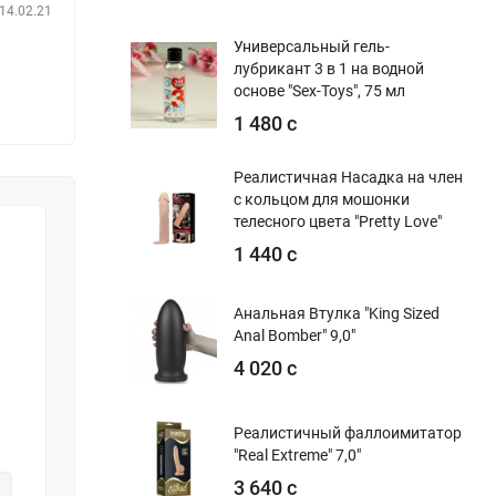
14.02.21
Универсальный гель-
лубрикант 3 в 1 на водной
основе "Sex-Toys", 75 мл
1 480 с
Реалистичная Насадка на член
с кольцом для мошонки
телесного цвета "Pretty Love"
1 440 с
Анальная Втулка "King Sized
Anal Bomber" 9,0"
4 020 с
Реалистичный фаллоимитатор
"Real Extreme" 7,0"
3 640 с