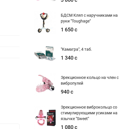
БДСМ Кляп с наручниками на
руки "Toughage"
1 650 с
"Камагра", 4 таб.
1 340 с
Эрекционное кольцо на член с
вибропулей
940 с
Эрекционное виброкольцо со
стимулирующими усиками на
язычке "Sweet"
1 080 с