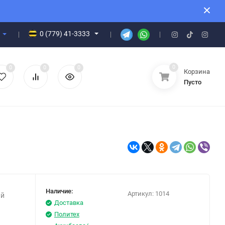
0 (779) 41-3333
0
0
0
0
Корзина
Пусто
Наличие:
Артикул:
1014
ый
Доставка
Политех