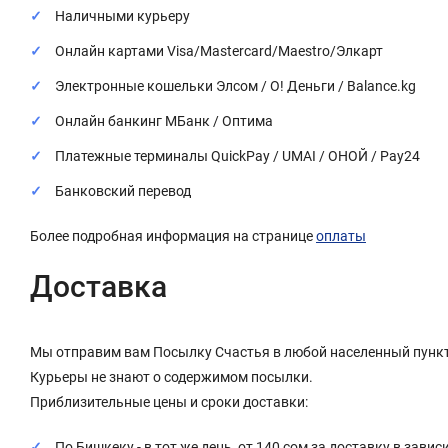
Наличными курьеру
Онлайн картами Visa/Mastercard/Maestro/Элкарт
Электронные кошельки Элсом / О! Деньги / Balance.kg
Онлайн банкинг МБанк / Оптима
Платежные терминалы QuickPay / UMAI / ОНОЙ / Pay24
Банковский перевод
Более подробная информация на странице
оплаты
Доставка
Мы отправим вам Посылку Счастья в любой населенный пункт
Курьеры не знают о содержимом посылки.
Приблизительные цены и сроки доставки:
По Бишкеку - в тот же день, от 140 сом за доставку в завис