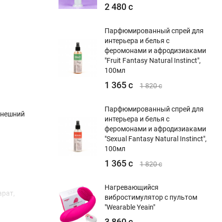
2 480 с
Парфюмированный спрей для
интерьера и белья с
феромонами и афродизиаками
"Fruit Fantasy Natural Instinct",
100мл
1 365 с
1 820 с
Парфюмированный спрей для
 внешний
интерьера и белья с
феромонами и афродизиаками
"Sexual Fantasy Natural Instinct",
100мл
1 365 с
1 820 с
Нагревающийся
арат,
вибростимулятор с пультом
"Wearable Yeain"
3 860 с