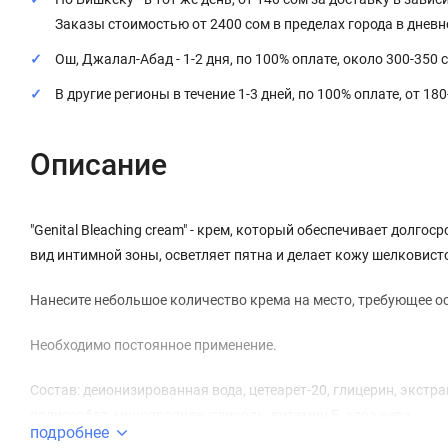
Заказы стоимостью от 2400 сом в пределах города в днев
Ош, Джалал-Абад - 1-2 дня, по 100% оплате, около 300-350 
В другие регионы в течение 1-3 дней, по 100% оплате, от 18
Описание
"Genital Bleaching cream" - крем, который обеспечивает долг
вид интимной зоны, осветляет пятна и делает кожу шелковист
Нанесите небольшое количество крема на место, требующее осв
Необходимо постоянное применение.
Состав: деионизированная вода, цетеарет-20, глицерин, экстр
полисорбат, монопропиленгликоль, витамин Е, алоэ вера.
подробнее