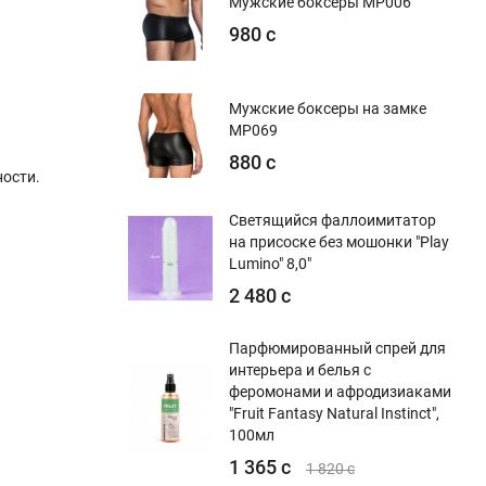
Мужские боксеры MP006
980 с
Мужские боксеры на замке
MP069
880 с
ости.
Светящийся фаллоимитатор
на присоске без мошонки "Play
Lumino" 8,0"
2 480 с
Парфюмированный спрей для
интерьера и белья с
феромонами и афродизиаками
"Fruit Fantasy Natural Instinct",
100мл
1 365 с
1 820 с