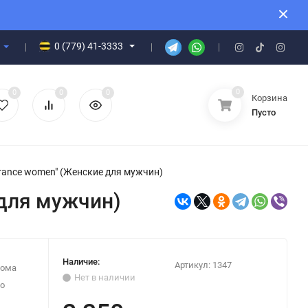
0 (779) 41-3333
0
0
0
0
Корзина
Пусто
ance women" (Женские для мужчин)
для мужчин)
Наличие:
Артикул:
1347
дома
Нет в наличии
о