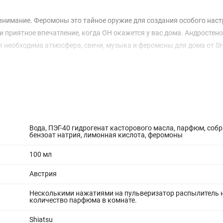
нимание. Феромоны это тайное оружие для создания особого наст
приятное впечатление, когда ОН окажется у вас дома. Андростено
необходима атмосфера, свечи, музыка и феромоны для дома от SH
Вода, ПЭГ-40 гидрогенат касторового масла, парфюм, собр
бензоат натрия, лимонная кислота, феромоны
100 мл
Австрия
Несколькими нажатиями на пульверизатор распылитель 
количество парфюма в комнате.
Shiatsu