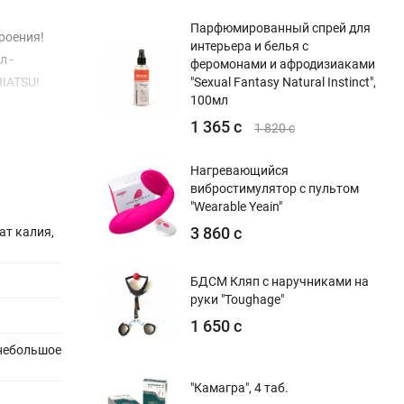
Парфюмированный спрей для
роения!
интерьера и белья с
л -
феромонами и афродизиаками
IATSU!
"Sexual Fantasy Natural Instinct",
100мл
1 365 с
1 820 с
Нагревающийся
вибростимулятор с пультом
"Wearable Yeain"
3 860 с
ат калия,
БДСМ Кляп с наручниками на
руки "Toughage"
1 650 с
небольшое
"Камагра", 4 таб.