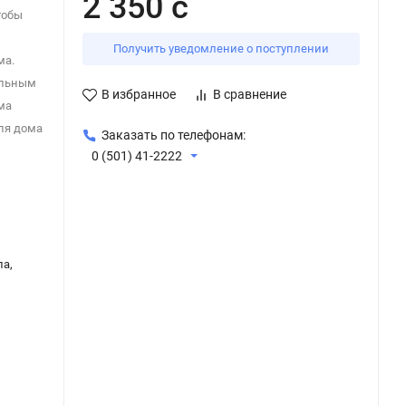
2 350 с
тобы
Получить уведомление о поступлении
ма.
ельным
В избранное
В сравнение
ма
ля дома
Заказать по телефонам:
0 (501) 41-2222
ла,