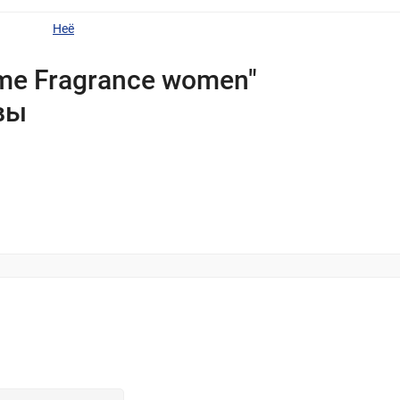
Неё
e Fragrance women"
вы