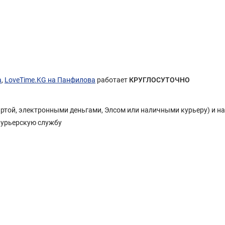
а
,
LoveTime.KG на Панфилова
работает
КРУГЛОСУТОЧНО
Картой, электронными деньгами, Элсом или наличными курьеру) и н
курьерскую службу