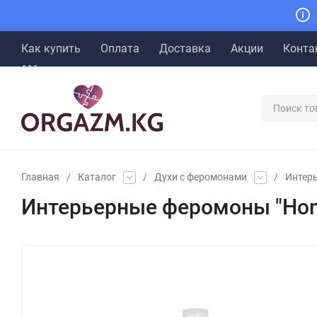
Как купить
Оплата
Доставка
Акции
Конта
Главная
/
Каталог
/
Духи с феромонами
/
Интер
Интерьерные феромоны "Hom