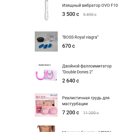
Изящный вибратор OVO F10
3 500 с
5 490 с
"BOSS Royal viagra"
670 с
Двойной фаллоимитатор
"Double Dones 2"
2 640 с
Реалистичная грудь для
мастурбации
7 200 с
11 200 с