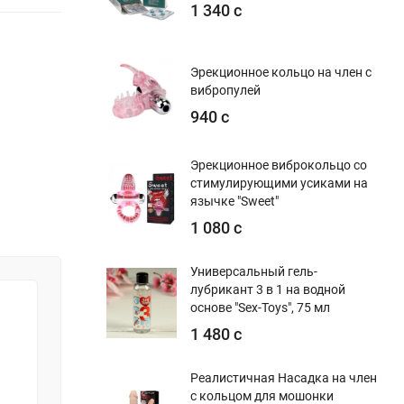
1 340 с
Эрекционное кольцо на член с
вибропулей
940 с
Эрекционное виброкольцо со
стимулирующими усиками на
язычке "Sweet"
1 080 с
Универсальный гель-
лубрикант 3 в 1 на водной
основе "Sex-Toys", 75 мл
1 480 с
Реалистичная Насадка на член
с кольцом для мошонки