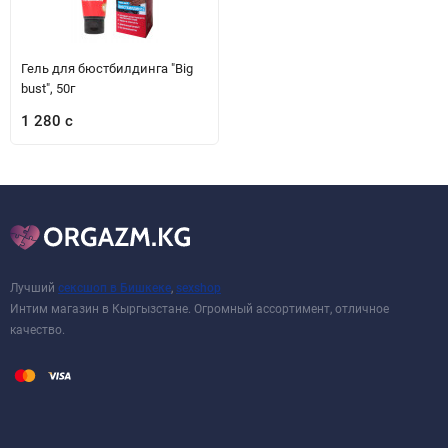
Гель для бюстбилдинга "Big
bust", 50г
1 280 с
Лучший
сексшоп в Бишкеке
,
sexshop
Интим магазин в Кыргызстане. Огромный ассортимент, отличное
качество.