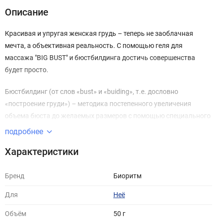
Описание
Красивая и упругая женская грудь – теперь не заоблачная
мечта, а объективная реальность. С помощью геля для
массажа "BIG BUST" и бюстбилдинга достичь совершенства
будет просто.
Бюстбилдинг (от слов «bust» и «buiding», т.е. дословно
«построение груди») – методика постепенного увеличения
объема бюста до желаемых размеров с помощью специального
массажа, т.е. естественным образом, без хирургического
подробнее
вмешательства. Техника основана на том, что вокруг ткани
Характеристики
молочной железы и между ее долями находится жировая ткань,
и изменение ее объема существенно влияет на размер и форму
Бренд
Биоритм
груди. Гель "BIG BUST" способствует образованию липидных
тканей в желаемой области. Средство оказывает увлажняющее
Для
Неё
и подтягивающее действие. Его особенная структура
обеспечивает нежное и длительное скольжение во время
Объём
50 г