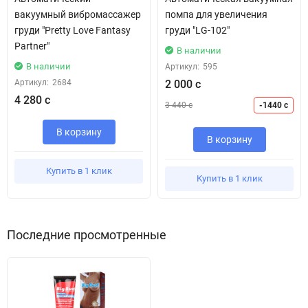
вакуумный вибромассажер
помпа для увеличения
груди "Pretty Love Fantasy
груди "LG-102"
Partner"
В наличии
В наличии
Артикул:
595
Артикул:
2684
2 000 с
4 280 с
3 440 с
-1440 с
В корзину
В корзину
Купить в 1 клик
Купить в 1 клик
Последние просмотренные