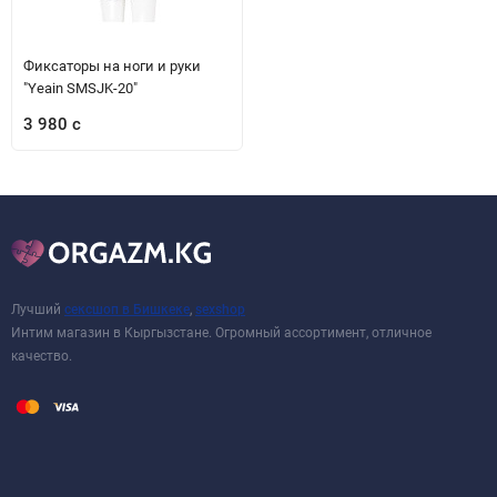
Фиксаторы на ноги и руки
"Yeain SMSJK-20"
3 980 с
Лучший
сексшоп в Бишкеке
,
sexshop
Интим магазин в Кыргызстане. Огромный ассортимент, отличное
качество.