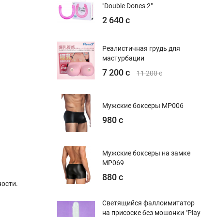
"Double Dones 2"
2 640 с
Реалистичная грудь для
мастурбации
7 200 с
11 200 с
Мужские боксеры MP006
980 с
Мужские боксеры на замке
MP069
880 с
ости.
Светящийся фаллоимитатор
на присоске без мошонки "Play