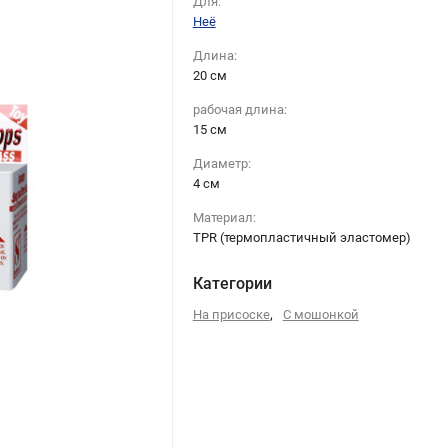
Для:
Неё
Длина:
20 cм
рабочая длина:
15 см
Диаметр:
4 cм
Материал:
TPR (термопластичный эластомер)
Категории
,
На присоске
С мошонкой