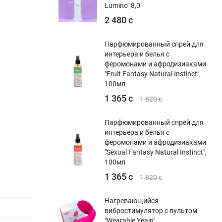
Lumino" 8,0"
2 480 с
Парфюмированный спрей для
интерьера и белья с
феромонами и афродизиаками
"Fruit Fantasy Natural Instinct",
100мл
1 365 с
1 820 с
Парфюмированный спрей для
интерьера и белья с
феромонами и афродизиаками
"Sexual Fantasy Natural Instinct",
100мл
1 365 с
1 820 с
Нагревающийся
вибростимулятор с пультом
"Wearable Yeain"