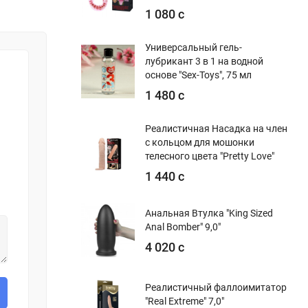
1 080 с
Универсальный гель-
лубрикант 3 в 1 на водной
основе "Sex-Toys", 75 мл
1 480 с
Реалистичная Насадка на член
с кольцом для мошонки
телесного цвета "Pretty Love"
1 440 с
Анальная Втулка "King Sized
Anal Bomber" 9,0"
4 020 с
Реалистичный фаллоимитатор
"Real Extreme" 7,0"