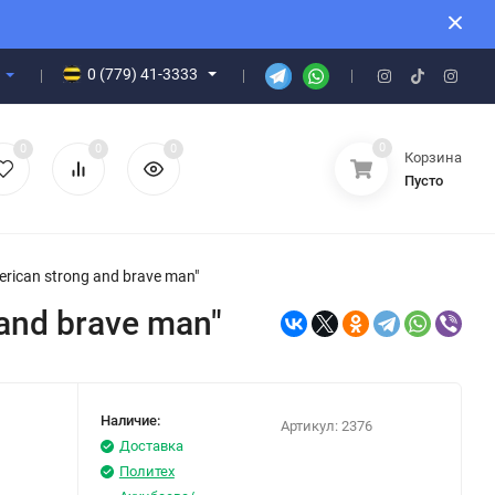
0 (779) 41-3333
0
0
0
0
Корзина
Пусто
ican strong and brave man"
and brave man"
Наличие:
Артикул:
2376
Доставка
Политех