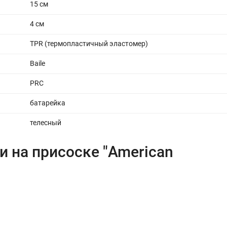
15 см
4 cм
TPR (термопластичный эластомер)
Baile
PRC
батарейка
телесный
и на присоске "American
ы