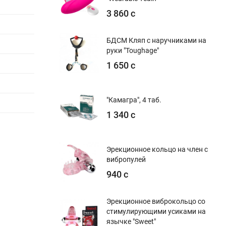
3 860 с
БДСМ Кляп с наручниками на
руки "Toughage"
1 650 с
"Камагра", 4 таб.
1 340 с
Эрекционное кольцо на член с
вибропулей
940 с
Эрекционное виброкольцо со
стимулирующими усиками на
язычке "Sweet"