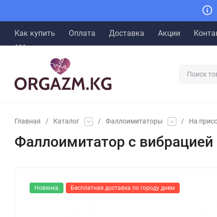
Как купить
Оплата
Доставка
Акции
Конта
Главная
/
Каталог
/
Фаллоимитаторы
/
На прис
Фаллоимитатор с вибрацией и
Новинка
Бесплатная доставка по городу днем