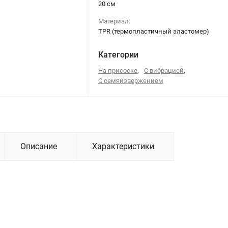
20 см
Материал:
TPR (термопластичный эластомер)
Категории
,
,
На присоске
С вибрацией
С семяизвержением
Описание
Характеристики