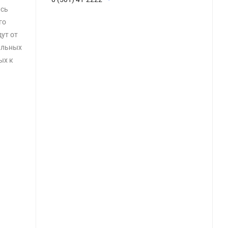
ясь
го
ут от
альных
ых к