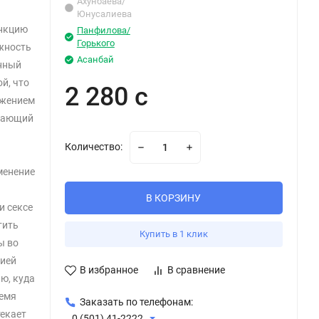
Ахунбаева/
Юнусалиева
нкцию
Панфилова/
Горького
жность
Асанбай
нный
й, что
2 280 с
ржением
нчающий
Количество:
менение
В КОРЗИНУ
и сексе
тить
Купить в 1 клик
ы во
цией
В избранное
В сравнение
ю, куда
ремя
Заказать по телефонам:
текает
0 (501) 41-2222