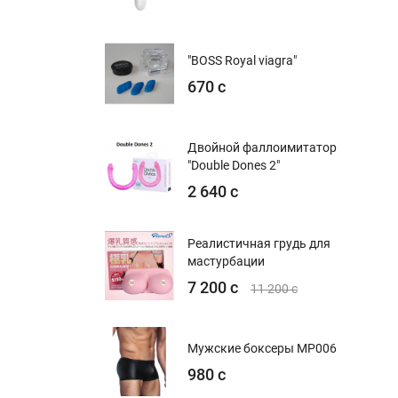
"BOSS Royal viagra"
670 с
Двойной фаллоимитатор
"Double Dones 2"
2 640 с
Реалистичная грудь для
мастурбации
7 200 с
11 200 с
Мужские боксеры MP006
980 с