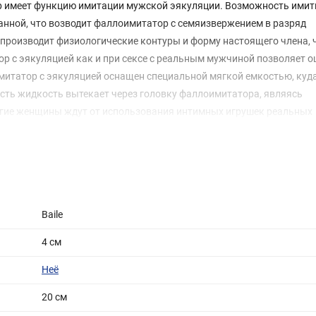
имеет функцию имитации мужской эякуляции. Возможность ими
анной, что возводит фаллоимитатор с семяизвержением в разряд
роизводит физиологические контуры и форму настоящего члена, ч
р с эякуляцией как и при сексе с реальным мужчиной позволяет 
митатор с эякуляцией оснащен специальной мягкой емкостью, куд
ость жидкость вытекает через головку фаллоимитатора, являясь
огие женщины ждут от использования интимных игрушек реальных
нкретно от фаллоимитаторов эякуляции.
Baile
4 cм
Неё
20 см