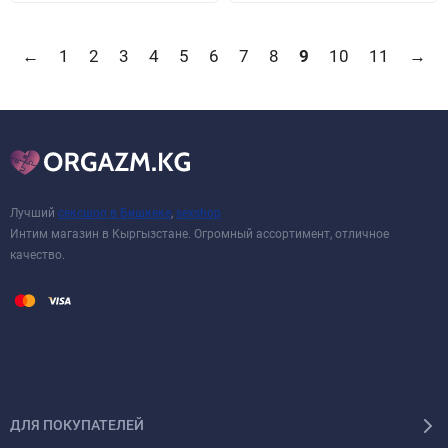
←
1
2
3
4
5
6
7
8
9
10
11
→
Лучший
сексшоп в Бишкеке
,
sexshop
Интим магазин в Кыргызстане. Огромный ассортимент, отличное
качество.
ДЛЯ ПОКУПАТЕЛЕЙ