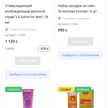
Стимулирующий
Набор насадок на член
возбуждающий мужской
"Erowoman Eroman", 6 шт
спрей "LS Active for Man", 18
Уточнить наличие
мл
Артикул:
2296
Уточнить наличие
990 с
Артикул:
2308
1 120 с
В корзину
1 330 с
-210 с
Сообщить о поступлении
В корзину
Сообщить о поступлении
Новинка
Скидка!
Новинка