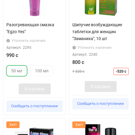
Разогревающая смазка
Шипучие возбуждающие
"Egzo Yes"
таблетки для женщин
"Заманиха", 10 шт
Уточнить наличие
Уточнить наличие
Артикул:
2295
990 с
Артикул:
2240
800 с
50 мл
100 мл
1 320 с
-520 с
В корзину
В корзину
Сообщить о поступлении
Сообщить о поступлении
Хит!
Хит!