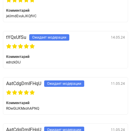
Комментарий
jeUmdEvukJKQfVC
tYQxUfSu
Ожидает модерации
14.05.24
Комментарий
ednzkDIJ
AatCdgDmIFHqU
Ожидает модерации
11.05.24
Комментарий
ROwGIJKMxohAPNQ
AatCdgDmIFHqU
Ожидает модерации
11.05.24