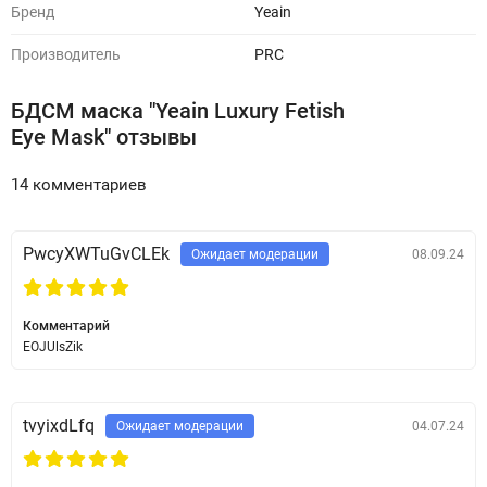
Бренд
Yeain
Производитель
PRC
БДСМ маска "Yeain Luxury Fetish
Eye Mask" отзывы
14 комментариев
PwcyXWTuGvCLEk
Ожидает модерации
08.09.24
Комментарий
EOJUlsZik
tvyixdLfq
Ожидает модерации
04.07.24