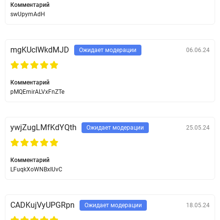
Комментарий
swUpymAdH
mgKUcIWkdMJD
Ожидает модерации
06.06.24
Комментарий
pMQEmirALVxFnZTe
ywjZugLMfKdYQth
Ожидает модерации
25.05.24
Комментарий
LFuqkXoWNBxIUvC
CADKujVyUPGRpn
Ожидает модерации
18.05.24