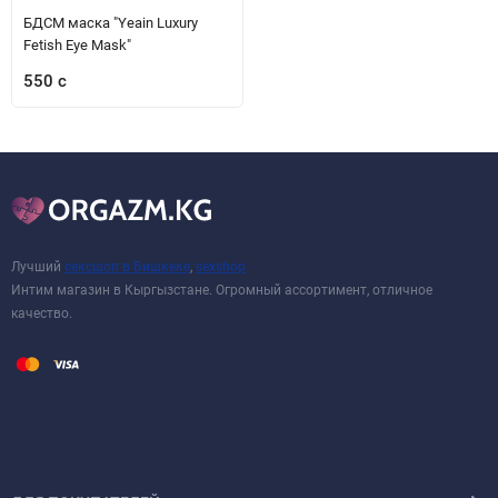
БДСМ маска "Yeain Luxury
Fetish Eye Mask"
550 с
Лучший
сексшоп в Бишкеке
,
sexshop
Интим магазин в Кыргызстане. Огромный ассортимент, отличное
качество.