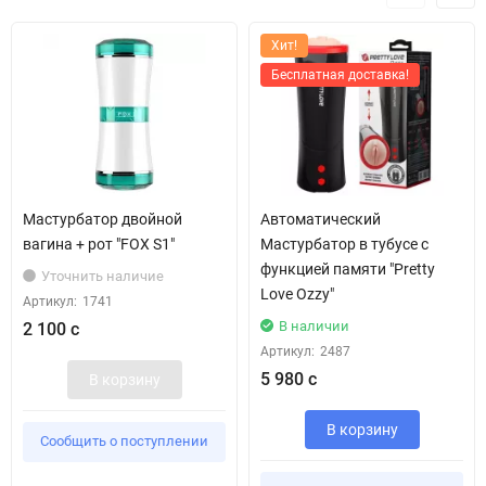
Хит!
Бесплатная доставка!
Мастурбатор двойной
Автоматический
вагина + рот "FOX S1"
Мастурбатор в тубусе с
функцией памяти "Pretty
Уточнить наличие
Love Ozzy"
Артикул:
1741
В наличии
2 100 с
Артикул:
2487
5 980 с
В корзину
В корзину
Сообщить о поступлении