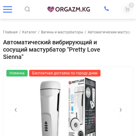
0
Главная
/
Каталог
/
Вагины и мастурбаторы
/
Автоматические мастурат
Автоматический вибрирующий и
сосущий мастурбатор "Pretty Love
Sienna"
Новинка
Бесплатная доставка по городу днем
‹
›