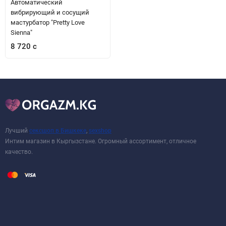
Автоматический
вибрирующий и сосущий
мастурбатор "Pretty Love
Sienna"
8 720 с
Лучший
сексшоп в Бишкеке
,
sexshop
Интим магазин в Кыргызстане. Огромный ассортимент, отличное
качество.