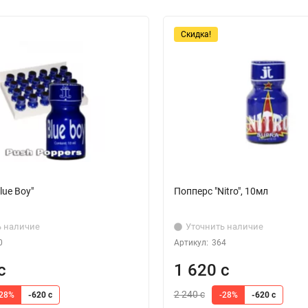
Скидка!
lue Boy"
Попперс "Nitro", 10мл
ь наличие
Уточнить наличие
0
Артикул:
364
с
1 620 с
2 240 с
-28%
-620 с
-28%
-620 с