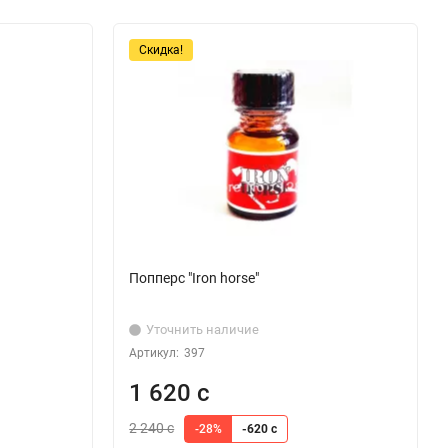
Скидка!
Попперс "Iron horse"
Уточнить наличие
Артикул:
397
1 620 с
2 240 с
-28%
-620 с