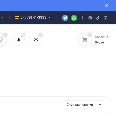
0 (779) 41-3333
0
0
0
0
Корзина
Пусто
Сначала новинки