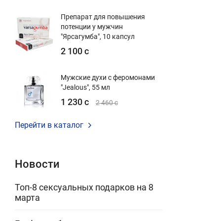
Препарат для повышения
потенции у мужчин
"Ярсагумба", 10 капсул
2 100 с
Мужские духи с феромонами
"Jealous", 55 мл
1 230 с
2 460 с
Перейти в каталог
Новости
Топ-8 сексуальных подарков на 8
марта