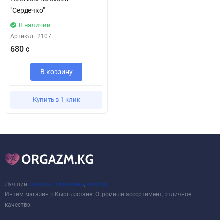
"Сердечко"
В наличии
Артикул:
2107
680 с
В корзину
Купить в 1 клик
Лучший
сексшоп в Бишкеке
,
sexshop
Интим магазин в Кыргызстане. Огромный ассортимент, отличное
качество.