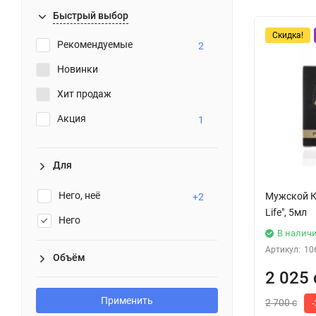
Быстрый выбор
Скидка!
Рекомендуемые
2
Новинки
Хит продаж
Акция
1
Для
Него, неё
Мужской К
+2
Life", 5мл
Него
В налич
Артикул:
10
Объём
2 025 
Применить
2 700 с