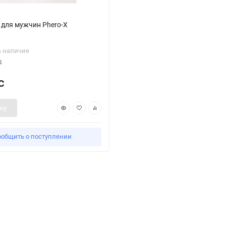
для мужчин Phero-X
ь наличие
4
с
ну
ообщить о поступлении