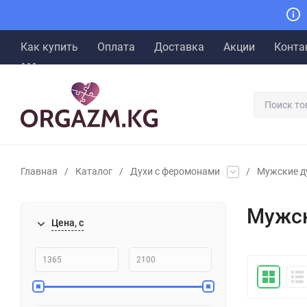
Как купить
Оплата
Доставка
Акции
Конта
Главная
/
Каталог
/
Духи с феромонами
/
Мужские д
Мужск
Цена, с