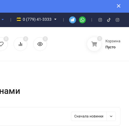
0 (779) 41-3333
0
0
0
0
Корзина
Пусто
онами
Сначала новинки