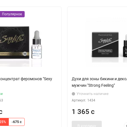
Популярное
онцентрат феромонов "Sexy
Духи для зоны бикини и деко
мужчин "Strong Feeling"
ии
Уточнить наличие
63
Артикул:
1434
с
1 365 с
-25%
-675 с
В корзину