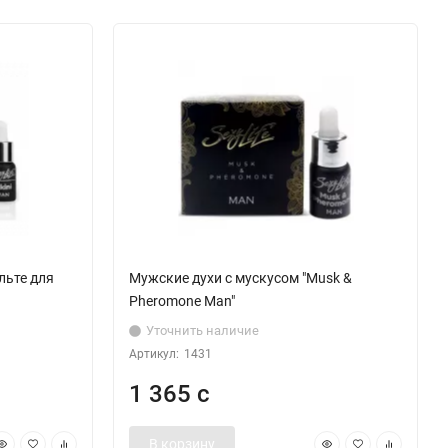
льте для
Мужские духи с мускусом "Musk &
Pheromone Man"
Уточнить наличие
Артикул:
1431
1 365 с
В корзину