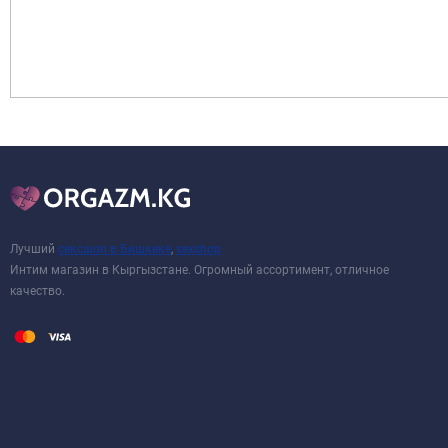
Лучший
сексшоп в Бишкеке
,
sexshop
Интим магазин в Кыргызстане. Огромный ассортимент, отличное
качество.