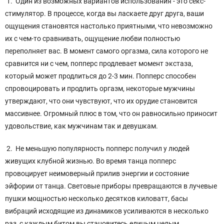
1. Один из возможных вариантов использования - это секс-
стимулятор. В процессе, когда вы ласкаете друг друга, ваши
ощущения становятся настолько приятными, что невозможно
их с чем-то сравнивать, ощущение любви полностью
переполняет вас. В момент самого оргазма, сила которого не
сравнится ни с чем, попперс продлевает момент экстаза,
который может продлиться до 2-3 мин. Попперс способен
спровоцировать и продлить оргазм, некоторые мужчины
утверждают, что они чувствуют, что их орудие становится
массивнее. Огромный плюс в том, что он равносильно приносит
удовольствие, как мужчинам так и девушкам.
2. Не меньшую популярность попперс получил у людей
живущих клубной жизнью. Во время танца попперс
провоцирует неимоверный прилив энергии и состояние
эйфории от танца. Световые приборы превращаются в лучевые
пушки мощностью несколько десятков киловатт, басы
вибраций исходящие из динамиков усиливаются в несколько
раз, с каждым битом вы становитесь единым целым.